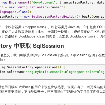
new
Environment
(
"development"
,
 transactionFactory
,
 data
on 
=
new
Configuration
(
environment
);
logMapper
.
class
);
ionFactory 
=
new
SqlSessionFactoryBuilder
().
build
(
config
 添加了一个映射器类（mapper class）。映射器类是 Java 类，它们包含
杂性，要使用大多数高级映射（比如：嵌套联合映射），仍然需要使用 XML 配置
和 BlogMapper.class 的类名，会加载 BlogMapper.xml）
ctory 中获取 SqlSession
ry，顾名思义，我们可以从中获得 SqlSession 的实例。SqlSession 提供
例如：
 sqlSessionFactory
.
openSession
())
{
ion
.
selectOne
(
"org.mybatis.example.BlogMapper.selectBlog
使用旧版本 MyBatis 的用户来说也比较熟悉。但现在有了一种更简
），现在你的代码不仅更清晰，更加类型安全，还不用担心可能出错的字符串字面值