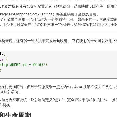
Batis 对所有具有名称的配置元素（包括语句，结果映射，缓存等）使
age.MyMapper.selectAllThings）将被直接用于查找及使用。
Things”）如果全局唯一也可以作为一个单独的引用。 如果不唯一，有两个或两个以上的相
llThings”），那么使用时就会产生“短名称不唯一”的错误，这种情况下就必须使用
的映射器类来说，还有另一种方法来完成语句映射。 它们映射的语句可以不用 XM
le
;
er
{
blog WHERE id = #{id}"
)
;
显得更加简洁，但对于稍微复杂一点的语句，Java 注解不仅力不从心，还
 来映射语句。
认为是否应该要统一映射语句定义的形式，完全取决于你和你的团队。 换
植和切换。
）和生命周期