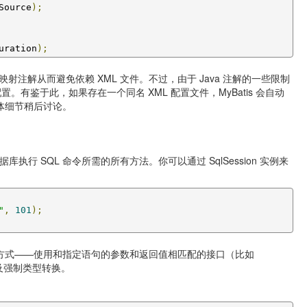
Source
);
uration
);
 SQL 映射注解从而避免依赖 XML 文件。不过，由于 Java 注解的一些限制
。有鉴于此，如果存在一个同名 XML 配置文件，MyBatis 会自动
。具体细节稍后讨论。
了在数据库执行 SQL 命令所需的所有方法。你可以通过 SqlSession 实例来
"
,
101
);
洁的方式——使用和指定语句的参数和返回值相匹配的接口（比如
以及强制类型转换。