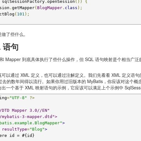
 sqlSessionFactory
.
openSession
())
{
sion
.
getMapper
(
BlogMapper
.
class
);
ctBlog
(
101
);
竟做了些什么。
 语句
ion 和 Mapper 到底具体执行了些什么操作，但 SQL 语句映射是
以通过 XML 定义，也可以通过注解定义。我们先看看 XML 定义语句的方
s 在过去的数年间得以流行。如果你用过旧版本的 MyBatis，你应该对这
个基于 XML 映射语句的示例，它应该可以满足上个示例中 SqlSessi
ing
=
"UTF-8"
?>
d/mybatis-3-mapper.dtd">
batis.example.BlogMapper"
>
resultType
=
"Blog"
>