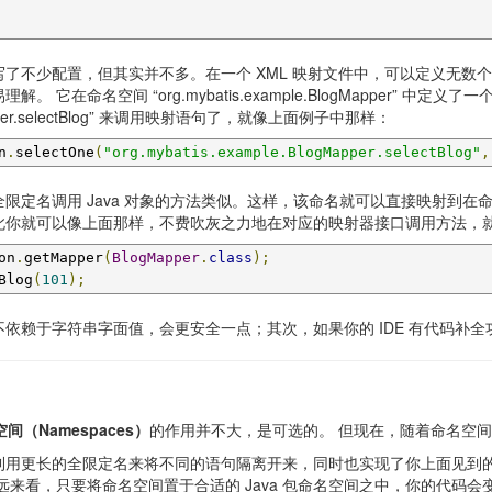
了不少配置，但其实并不多。在一个 XML 映射文件中，可以定义无数个
在命名空间 “org.mybatis.example.BlogMapper” 中定义了
ogMapper.selectBlog” 来调用映射语句了，就像上面例子中那样：
n
.
selectOne
(
"org.mybatis.example.BlogMapper.selectBlog"
,
定名调用 Java 对象的方法类似。这样，该命名就可以直接映射到在命名
此你就可以像上面那样，不费吹灰之力地在对应的映射器接口调用方法，
on
.
getMapper
(
BlogMapper
.
class
);
Blog
(
101
);
依赖于字符串字面值，会更安全一点；其次，如果你的 IDE 有代码补全
间（Namespaces）
的作用并不大，是可选的。 但现在，随着命名空
利用更长的全限定名来将不同的语句隔离开来，同时也实现了你上面见到
来看，只要将命名空间置于合适的 Java 包命名空间之中，你的代码会变得