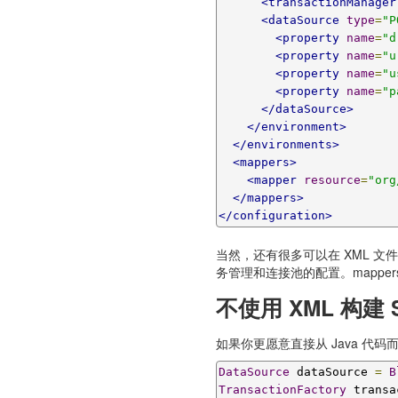
<transactionManager
<dataSource
type
=
"P
<property
name
=
"d
<property
name
=
"u
<property
name
=
"u
<property
name
=
"p
</dataSource>
</environment>
</environments>
<mappers>
<mapper
resource
=
"org
</mappers>
</configuration>
当然，还有很多可以在 XML 文件
务管理和连接池的配置。mapper
不使用 XML 构建 Sq
如果你更愿意直接从 Java 代
DataSource
 dataSource 
=
B
TransactionFactory
 transa