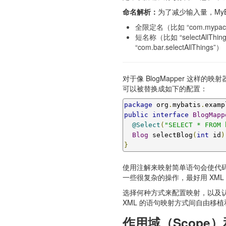
命名解析：
为了减少输入量，My
全限定名（比如 “com.mypack
短名称（比如 “selectAll
“com.bar.selectA
对于像 BlogMapper 这样
可以被替换成如下的配置：
package
 org
.
mybatis
.
examp
public
interface
BlogMapp
@Select
(
"SELECT * FROM 
Blog
 selectBlog
(
int
 id
)
}
使用注解来映射简单语句会使代码
一些很复杂的操作，最好用 XML
选择何种方式来配置映射，以及
XML 的语句映射方式间自由移
作用域（Scope