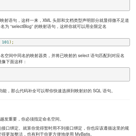
映射语句，这样一来，XML 头部和文档类型声明部分就显得微不足道
一个名为 “selectBlog” 的映射语句，这样你就可以用全限定名
101
);
空间中同名的映射器类，并将已映射的 select 语句匹配到对应名
就像下面这样：
功能，那么代码补全可以帮你快速选择到映射好的 SQL 语句。
间越发重要，你必须指定命名空间。
的接口绑定。就算你觉得暂时用不到接口绑定，你也应该遵循这里的规
更加整洁，也有利于你更方便地使用 MyBatis。