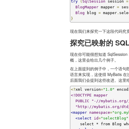
try
(
SqlSession
 session 
=
BlogMapper
 mapper 
=
 ses
Blog
 blog 
=
 mapper
.
sele
}
现在我们来探究一下这段代码究
探究已映射的 SQL
现在你可能很想知道 SqlSess
概，这里会给出几个例子。
在上面提到的例子中，一个语句既可
语言来实现，这使得 MyBati
后面我们会提到这些改进。这里给出一
<?
xml version
=
"1.0"
 encod
<!DOCTYPE mapper

  PUBLIC "-//mybatis.org//DTD Mapper 3.0//EN"

  "http://mybatis.org/dt
<mapper
namespace
=
"org.my
<select
id
=
"selectBlog"
    select * from Blog where id = #{id}
