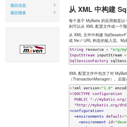
项目信息
从 XML 中构建 Sql
项目报表
每个基于 MyBatis 的应用都是以一个 Sq
则可以从 XML 配置文件或一个预先配置的
从 XML 文件中构建 SqlSes
或 file:// URL 构造的输
String
 resource 
=
"org/my
InputStream
 inputStream 
=
SqlSessionFactory
 sqlSess
XML 配置文件中包含了对 MyB
（TransactionManage
<?
xml version
=
"1.0"
 encod
<!DOCTYPE configuration

  PUBLIC "-//mybatis.org//DTD Config 3.0//EN"

  "http://mybatis.org/dt
<configuration>
<environments
default
=
"
<environment
id
=
"deve