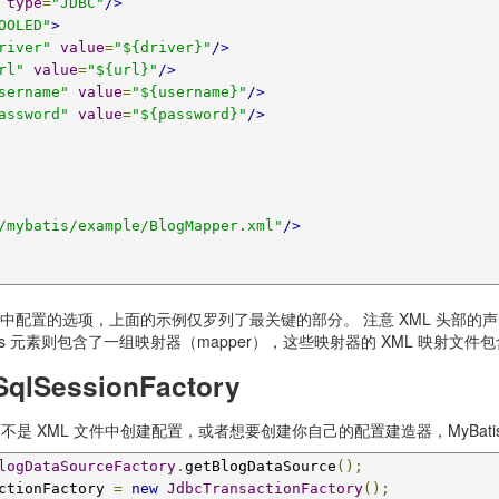
type
=
"JDBC"
/>
OOLED"
>
river"
value
=
"${driver}"
/>
rl"
value
=
"${url}"
/>
sername"
value
=
"${username}"
/>
assword"
value
=
"${password}"
/>
/mybatis/example/BlogMapper.xml"
/>
中配置的选项，上面的示例仅罗列了最关键的部分。 注意 XML 头部的声明，它
s 元素则包含了一组映射器（mapper），这些映射器的 XML 映射文件包
lSessionFactory
码而不是 XML 文件中创建配置，或者想要创建你自己的配置建造器，MyBat
logDataSourceFactory
.
getBlogDataSource
();
ctionFactory 
=
new
JdbcTransactionFactory
();