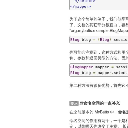
</select>
</mapper>
为了这个简单的例子，我们似乎写
了。文档的其它部分很直白，容易理解。 它
“org.mybatis.example.Bl
Blog
 blog 
=
(
Blog
)
 sessio
你可能会注意到，这种方式和用全限
称、参数和返回类型的方法。因
BlogMapper
 mapper 
=
 sessi
Blog
 blog 
=
 mapper
.
select
第二种方法有很多优势，首先它不
对命名空间的一点补充
提示
在之前版本的 MyBatis 中，
命名空
命名空间的作用有两个，一个是
定，以防哪天你改变了主意。 长远