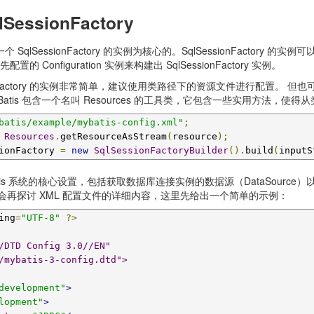
SessionFactory
lSessionFactory 的实例为核心的。SqlSessionFactory 的实例可以通过 Sql
 Configuration 实例来构建出 SqlSessionFactory 实例。
sionFactory 的实例非常简单，建议使用类路径下的资源文件进行配置。 
入流。MyBatis 包含一个名叫 Resources 的工具类，它包含一些实用方
batis/example/mybatis-config.xml"
;
Resources
.
getResourceAsStream
(
resource
);
ionFactory 
=
new
SqlSessionFactoryBuilder
().
build
(
inputS
atis 系统的核心设置，包括获取数据库连接实例的数据源（DataSour
r）。后面会再探讨 XML 配置文件的详细内容，这里先给出一个简单的示例：
ing
=
"UTF-8"
?>
d/mybatis-3-config.dtd">
development"
>
lopment"
>