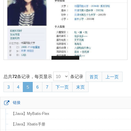
总共
72
条记录，每页显示
条记录
首页
上一页
3
4
5
6
7
下一页
末页
链接
【Java】MyBatis-Flex
【Java】Xbatis手册