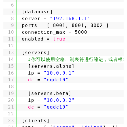
6
7
[database]
8
server = 
"192.168.1.1"
9
ports = [ 8001, 8001, 8002 ]
10
connection_max = 5000
11
enabled = 
true
12
13
[servers]
14
#你可以使用空格、制表符进行缩进，或者根本
15
[servers.alpha]
16
ip = 
"10.0.0.1"
17
dc
= 
"eqdc10"
18
19
[servers.beta]
20
ip = 
"10.0.0.2"
21
dc
= 
"eqdc10"
22
23
[clients]