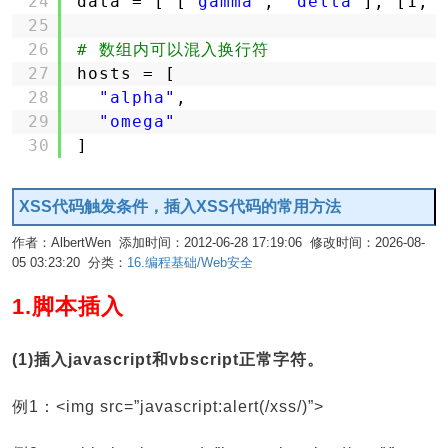
24
data = [ [
"gamma"
, 
"delta"
], [1, 
25
26
# 数组内可以混入换行符
27
hosts = [
28
"alpha"
,
29
"omega"
30
]
XSS代码触发条件，插入XSS代码的常用方法
作者：AlbertWen 添加时间：2012-06-28 17:19:06 修改时间：2026-08-
05 03:23:20 分类：
16.编程基础/Web安全
编辑
1.脚本插入
(1)插入javascript和vbscript正常字符。
例1：<img src=”javascript:alert(/xss/)”>