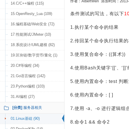
作者：AlbertWen 添加时间：2013-10
14.C/C++编程 (115)
条件测试的写法，有以下
1
15.OpenResty_Lua (109)
16.编程基础/Web安全 (72)
1.执行某个命令的结果
17.性能测试/JMeter (10)
2.传回某个命令执行结果
18.系统设计/UML建模 (82)
3.使用复合命令：((算术))
19.区块链/数字货币/量化 (1)
20.C#等编程 (34)
4.使用Bash关键字‘[[’、‘]
21.Go语言编程 (142)
5.使用内置命令：test 判
23.Python编程 (103)
6.使用内置命令：[ ]
31.AI编程 (27)
[分类]
服务器相关
7.使用 -a、-o 进行逻辑组
01.Linux基础 (90)
8.命令1 && 命令2
02.Docker/K8s (14)