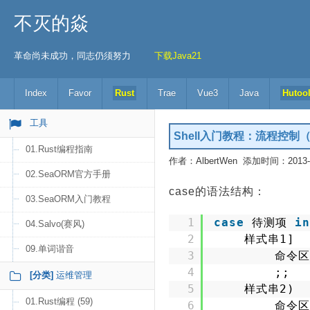
不灭的焱
革命尚未成功，同志仍须努力
下载Java21
Index
Favor
Rust
Trae
Vue3
Java
Hutoo
工具
Shell入门教程：流程控制（
01.Rust编程指南
作者：AlbertWen 添加时间：2013-10
02.SeaORM官方手册
case的语法结构：
03.SeaORM入门教程
1
case
待测项 
in
04.Salvo(赛风)
2
样式串1] 
09.单词谐音
3
命令区
4
;;
[分类]
运维管理
5
样式串2)
01.Rust编程 (59)
6
命令区