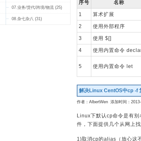
序号
名称
07.业务/货代/跨境/物流 (25)
1
算术扩展
08.杂七杂八 (31)
2
使用外部程序
3
使用 $[]
4
使用内置命令 decla
5
使用内置命令 let
解决Linux CentOS中c
作者：AlbertWen 添加时间：2013-09
Linux下默认cp命令是有别
件，下面提供几个从网上找的
1)取消cp的alias（放