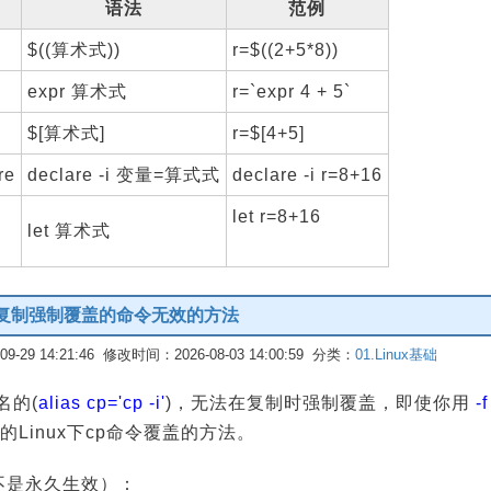
语法
范例
$((算术式))
r=$((2+5*8))
expr 算术式
r=`expr 4 + 5`
$[算术式]
r=$[4+5]
re
declare -i 变量=算式式
declare -i r=8+16
let r=8+16
let 算术式
p -f 复制强制覆盖的命令无效的方法
-29 14:21:46 修改时间：2026-08-03 14:00:59 分类：
01.Linux基础
名的(
alias cp='cp -i'
)，无法在复制时强制覆盖，即使你用
-f
Linux下cp命令覆盖的方法。
心这不是永久生效）：