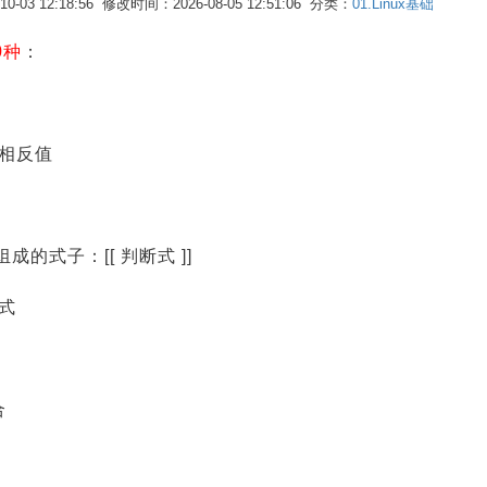
-03 12:18:56 修改时间：2026-08-05 12:51:06 分类：
01.Linux基础
0种
：
的相反值
]’组成的式子：[[ 判断式 ]]
断式
合