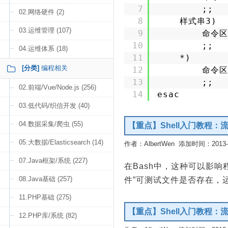
7
;;
02.网络硬件 (2)
8
样式串3)
03.运维管理 (107)
9
命令区
10
;;
04.运维体系 (18)
11
*)
[分类]
编程相关
12
命令区
13
;;
02.前端/Vue/Node.js (256)
14
esac
03.低代码/织信开发 (40)
04.数据采集/爬虫 (55)
【重点】Shell入门教程
05.大数据/Elasticsearch (14)
作者：AlbertWen 添加时间：2013-10
07.Java框架/系统 (227)
在Bash中，这种可以影响
08.Java基础 (257)
件”可测试文件是否存在，运
11.PHP基础 (275)
【重点】Shell入门教程
12.PHP库/系统 (82)