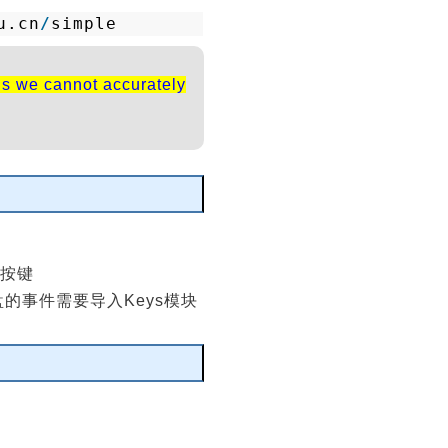
u.cn
/
simple
hus we cannot accurately
编辑
下按键
）。键盘的事件需要导入Keys模块
编辑