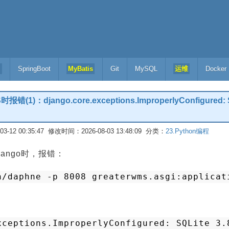
l
SpringBoot
MyBatis
Git
MySQL
运维
Docker
(1)：django.core.exceptions.ImproperlyConfigured: SQLi
-12 00:35:47 修改时间：2026-08-03 13:48:09 分类：
23.Python编程
jango时，报错：
n/daphne
-p 8008 greaterwms.asgi:applicat
xceptions.ImproperlyConfigured: SQLite 3.