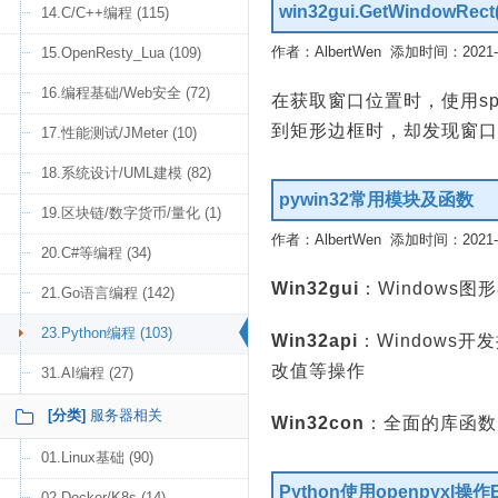
win32gui.GetWind
14.C/C++编程 (115)
作者：AlbertWen 添加时间：2021-10
15.OpenResty_Lua (109)
16.编程基础/Web安全 (72)
在获取窗口位置时，使用s
到矩形边框时，却发现窗口
17.性能测试/JMeter (10)
18.系统设计/UML建模 (82)
pywin32常用模块及函数
19.区块链/数字货币/量化 (1)
作者：AlbertWen 添加时间：2021-10
20.C#等编程 (34)
Win32gui
：Windows
21.Go语言编程 (142)
23.Python编程 (103)
Win32api
：Windows
改值等操作
31.AI编程 (27)
[分类]
服务器相关
Win32con
：全面的库函数，
01.Linux基础 (90)
Python使用openpyxl操作
02.Docker/K8s (14)