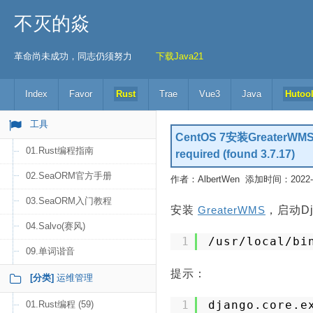
不灭的焱
革命尚未成功，同志仍须努力
下载Java21
Index
Favor
Rust
Trae
Vue3
Java
Hutoo
工具
CentOS 7安装GreaterWMS时报错
01.Rust编程指南
required (found 3.7.17)
02.SeaORM官方手册
作者：AlbertWen 添加时间：2022-03
03.SeaORM入门教程
安装
GreaterWMS
，启动D
04.Salvo(赛风)
1
/usr/local/bi
09.单词谐音
提示：
[分类]
运维管理
1
django.core.e
01.Rust编程 (59)