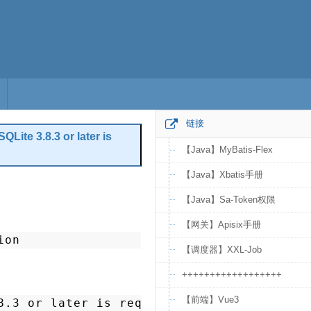
链接
te 3.8.3 or later is
【Java】MyBatis-Flex
【Java】Xbatis手册
编辑
【Java】Sa-Token权限
【网关】Apisix手册
ion
【调度器】XXL-Job
++++++++++++++++++
【前端】Vue3
8.3 or later is required (found 3.7.17)