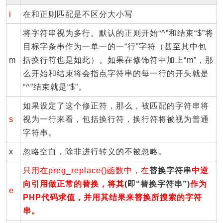
i
在和正则匹配是不区分大小写
将字符串视为多行。默认的正则开始“^”和结束“$”将
目标字条串作为一单一的一“行”字符（甚至其中包
m
括换行符也是如此）。如果在修饰符中加上“m”，那
么开始和结束将会指点字符串的每一行的开头就是
“^”结束就是“$”。
如果设定了这个修正符，那么，被匹配的字符串将
s
视为一行来看，包括换行符，换行符将被视为普通
字符串。
x
忽略空白，除非进行转义的不被忽略。
只用在preg_replace()函数中，在
替换字符串
中逆
向引用做正常的替换，将其
(即“替换字符串”)
作为
e
PHP代码求值，并用其结果来替换所搜索的字符
串。