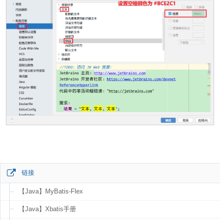
链接
【Java】MyBatis-Flex
【Java】Xbatis手册