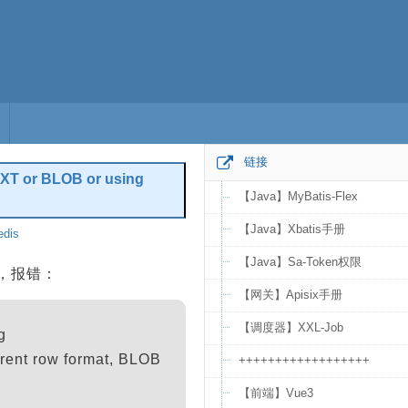
链接
XT or BLOB or using
【Java】MyBatis-Flex
【Java】Xbatis手册
dis
编辑
【Java】Sa-Token权限
，报错：
【网关】Apisix手册
【调度器】XXL-Job
g
t row format, BLOB
++++++++++++++++++
【前端】Vue3