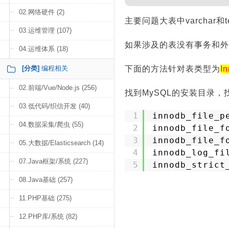
02.网络硬件 (2)
主要问题大表中varchar和te
03.运维管理 (107)
如果涉及的表没有事务和外
04.运维体系 (18)
[分类]
编程相关
下面的方法针对表类型为
I
02.前端/Vue/Node.js (256)
找到MySQL的安装目录，找
03.低代码/织信开发 (40)
1
innodb_file_p
04.数据采集/爬虫 (55)
2
innodb_file_f
3
innodb_file_f
05.大数据/Elasticsearch (14)
4
innodb_log_fi
07.Java框架/系统 (227)
5
innodb_strict
08.Java基础 (257)
11.PHP基础 (275)
12.PHP库/系统 (82)