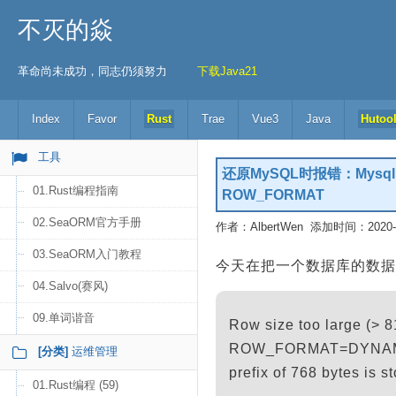
不灭的焱
革命尚未成功，同志仍须努力
下载Java21
Index
Favor
Rust
Trae
Vue3
Java
Hutoo
工具
还原MySQL时报错：Mysql Row s
01.Rust编程指南
ROW_FORMAT
02.SeaORM官方手册
作者：AlbertWen 添加时间：2020-11
03.SeaORM入门教程
今天在把一个数据库的数据
04.Salvo(赛风)
09.单词谐音
Row size too large (> 
ROW_FORMAT=DYNAMIC
[分类]
运维管理
prefix of 768 bytes is st
01.Rust编程 (59)