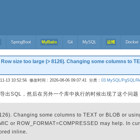
l
SpringBoot
MyBatis
Git
MySQL
运维
Docker
ize too large (> 8126). Changing some columns to TE
-13 10:52:56 修改时间：2026-08-06 09:07:41 分类：
03.MySQL/PgSQL/Re
导出SQL，然后在另外一个库中执行的时候出现了这个问题
8126). Changing some columns to TEXT or BLOB or usin
 or ROW_FORMAT=COMPRESSED may help. In curren
ored inline.