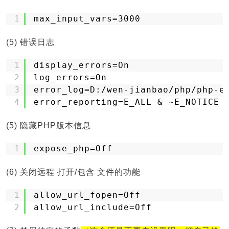
1
max_input_vars=3000
(5) 错误日志
1
display_errors=On
2
log_errors=On
3
error_log=D:
/wen-jianbao/php/php-e
4
error_reporting=E_ALL & ~E_NOTICE
(5) 隐藏PHP版本信息
1
expose_php=Off
(6) 关闭远程 打开/包含 文件的功能
1
allow_url_fopen=Off
2
allow_url_include=Off