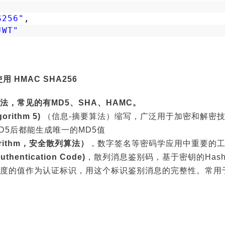
S256"
,
JWT"
 HMAC SHA256
，常见的有MD5、SHA、HAMC。
orithm 5)
（信息-摘要算法）缩写，广泛用于加密和解密
D5后都能生成唯一的MD5值
lgorithm，安全散列算法）
，数字签名等密码学应用中重要的工
thentication Code)
，散列消息鉴别码，基于密钥的Has
度的值作为认证标识，用这个标识鉴别消息的完整性。常用