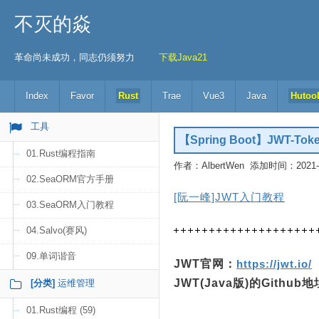
不灭的焱
革命尚未成功，同志仍须努力
下载Java21
Index
Favor
Rust
Trae
Vue3
Java
Hutoo
工具
【Spring Boot】JWT-To
01.Rust编程指南
作者：AlbertWen 添加时间：2021-09
02.SeaORM官方手册
[阮一峰]JWT入门教程
03.SeaORM入门教程
04.Salvo(赛风)
09.单词谐音
JWT官网：
https://jwt.io/
JWT(Java版)的Github
[分类]
运维管理
01.Rust编程 (59)