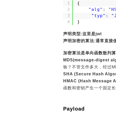
1
{ 
2
"alg"
: 
"H
3
"typ"
: 
"
4
}
声明类型:这里是jwt
声明加密的算法:通常直接使用
加密算法是单向函数散列算法
MD5(message-digest alg
验？不管文件多大，经过M
SHA (Secure Hash A
HMAC (Hash Message Au
函数和密钥产生一个固定长
Payload