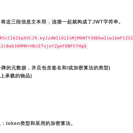
，将这三段信息文本用
连接一起就构成了JWT字符串。
.
R5cCI6IkpXVCJ9.eyJzdWIiOiIxMjM0NTY3ODkwIiwibmFtZS
E2cBab30RMHrHDcEfxjoYZgeFONFh7HgQ
含了令牌的元数据，并且包含签名和/或加密算法的类型)
飞机上承载的物品)
：token类型和采用的加密算法。