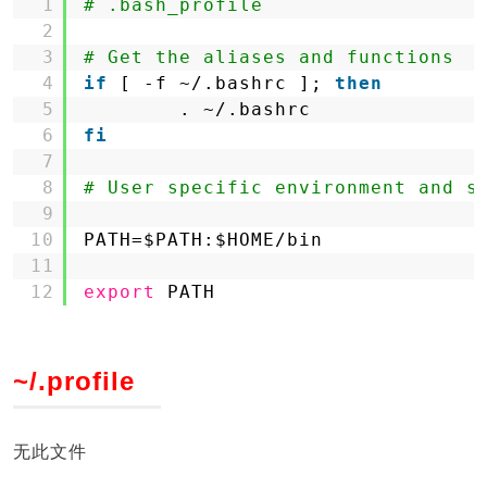
1
# .bash_profile
2
3
# Get the aliases and functions
4
if
[ -f ~/.bashrc ]; 
then
5
. ~/.bashrc
6
fi
7
8
# User specific environment and s
9
10
PATH=$PATH:$HOME
/bin
11
12
export
PATH
~/.profile
无此文件