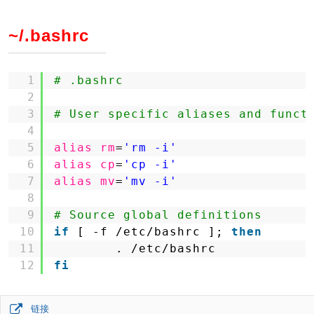
~/.bashrc
1
# .bashrc
2
3
# User specific aliases and funct
4
5
alias
rm
=
'rm -i'
6
alias
cp
=
'cp -i'
7
alias
mv
=
'mv -i'
8
9
# Source global definitions
10
if
[ -f 
/etc/bashrc
]; 
then
11
. 
/etc/bashrc
12
fi
链接