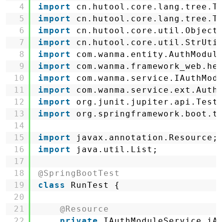
4
import
cn.hutool.core.lang.tree.T
5
import
cn.hutool.core.lang.tree.T
6
import
cn.hutool.core.util.Object
7
import
cn.hutool.core.util.StrUti
8
import
com.wanma.entity.AuthModul
9
import
com.wanma.framework_web.he
10
import
com.wanma.service.IAuthMod
11
import
com.wanma.service.ext.Auth
12
import
org.junit.jupiter.api.Test
13
import
org.springframework.boot.t
14
15
import
javax.annotation.Resource;
16
import
java.util.List;
17
18
@SpringBootTest
19
class
RunTest {
20
21
@Resource
22
private
IAuthModuleService iA