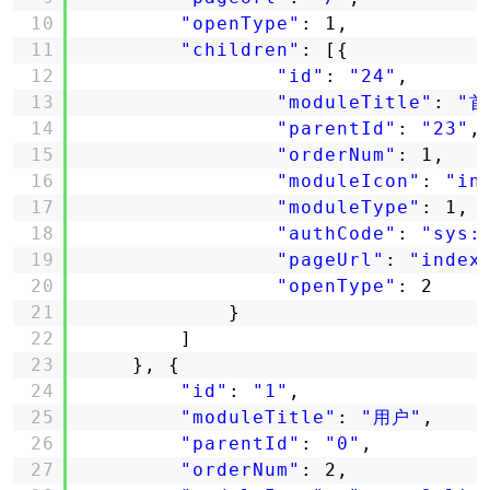
10
"openType"
: 1,
11
"children"
: [{
12
"id"
: 
"24"
,
13
"moduleTitle"
: 
"首
14
"parentId"
: 
"23"
,
15
"orderNum"
: 1,
16
"moduleIcon"
: 
"in
17
"moduleType"
: 1,
18
"authCode"
: 
"sys:
19
"pageUrl"
: 
"index
20
"openType"
: 2
21
}
22
]
23
}, {
24
"id"
: 
"1"
,
25
"moduleTitle"
: 
"用户"
,
26
"parentId"
: 
"0"
,
27
"orderNum"
: 2,