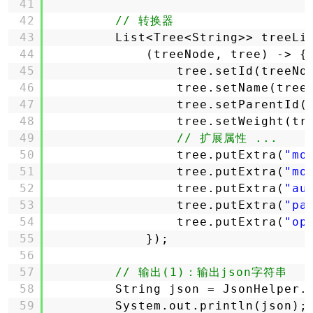
41
42
// 转换器
43
List<Tree<String>> treeLi
44
(treeNode, tree) -> {
45
tree.setId(treeNo
46
tree.setName(tree
47
tree.setParentId(
48
tree.setWeight(tr
49
// 扩展属性 ...
50
tree.putExtra(
"mo
51
tree.putExtra(
"mo
52
tree.putExtra(
"au
53
tree.putExtra(
"pa
54
tree.putExtra(
"op
55
});
56
57
// 输出(1)：输出json字符串
58
String json = JsonHelper.
59
System.out.println(json);