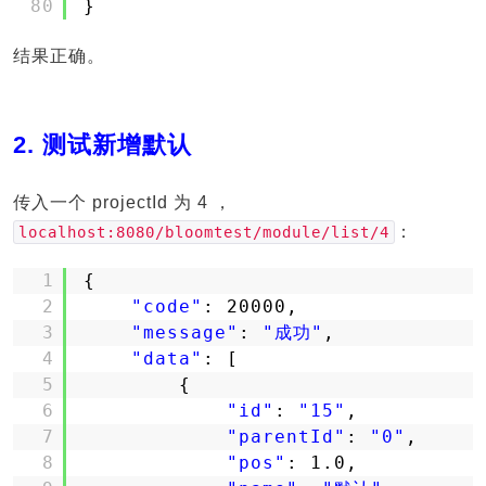
80
}
结果正确。
2. 测试新增默认
传入一个 projectId 为 4 ，
：
localhost:8080/bloomtest/module/list/4
1
{
2
"code"
: 20000,
3
"message"
: 
"成功"
,
4
"data"
: [
5
{
6
"id"
: 
"15"
,
7
"parentId"
: 
"0"
,
8
"pos"
: 1.0,