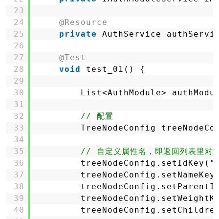
23
24
@Resource
25
private
AuthService authServi
26
27
@Test
28
void
test_01() {
29
30
List<AuthModule> authModu
31
32
// 配置
33
TreeNodeConfig treeNodeCo
34
35
// 自定义属性名，即返回列表里对
36
treeNodeConfig.setIdKey(
"
37
treeNodeConfig.setNameKey
38
treeNodeConfig.setParentI
39
treeNodeConfig.setWeightK
40
treeNodeConfig.setChildre