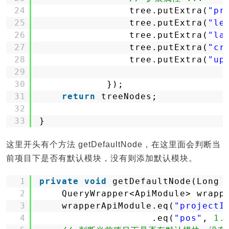
24
tree.putExtra(
"pr
25
tree.putExtra(
"le
26
tree.putExtra(
"la
27
tree.putExtra(
"cr
28
tree.putExtra(
"up
29
30
});
31
return
treeNodes;
32
33
}
这里开头有个方法 getDefaultNode，在这里面会判断当
前项目下是否有默认模块，没有则添加默认模块。
1
private
void
getDefaultNode(Long 
2
QueryWrapper<ApiModule> wrapp
3
wrapperApiModule.eq(
"projectI
4
.eq(
"pos"
, 
1.