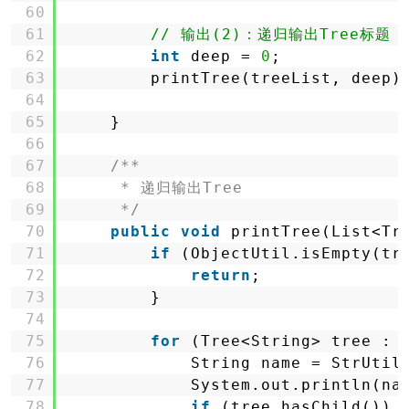
60
61
// 输出(2)：递归输出Tree标题
62
int
deep = 
0
;
63
printTree(treeList, deep)
64
65
}
66
67
/**
68
* 递归输出Tree
69
*/
70
public
void
printTree(List<Tr
71
if
(ObjectUtil.isEmpty(tr
72
return
;
73
}
74
75
for
(Tree<String> tree : 
76
String name = StrUtil
77
System.out.println(na
78
if
(tree.hasChild()) 