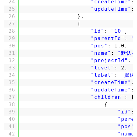
24
"createTime"
:
25
"updateTime"
:
26
},
27
{
28
"id"
: 
"10"
,
29
"parentId"
: 
"
30
"pos"
: 1.0,
31
"name"
: 
"默认-
32
"projectId"
: 
33
"level"
: 2,
34
"label"
: 
"默认-
35
"createTime"
:
36
"updateTime"
:
37
"children"
: [
38
{
39
"id"
:
40
"pare
41
"pos"
42
"name