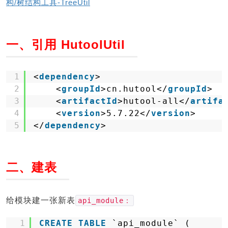
构/树结构工具-TreeUtil
一、引用 HutoolUtil
1
<
dependency
>
2
<
groupId
>cn.hutool</
groupId
>
3
<
artifactId
>hutool-all</
artifa
4
<
version
>5.7.22</
version
>
5
</
dependency
>
二、建表
给模块建一张新表
api_module：
1
CREATE
TABLE
`api_module` (