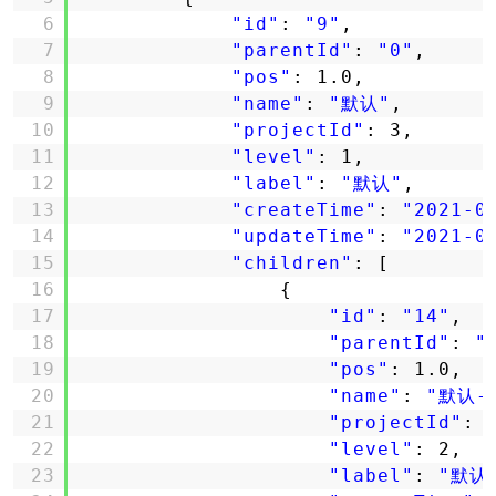
6
"id"
: 
"9"
,
7
"parentId"
: 
"0"
,
8
"pos"
: 1.0,
9
"name"
: 
"默认"
,
10
"projectId"
: 3,
11
"level"
: 1,
12
"label"
: 
"默认"
,
13
"createTime"
: 
"2021-0
14
"updateTime"
: 
"2021-0
15
"children"
: [
16
{
17
"id"
: 
"14"
,
18
"parentId"
: 
"
19
"pos"
: 1.0,
20
"name"
: 
"默认-
21
"projectId"
: 
22
"level"
: 2,
23
"label"
: 
"默认-