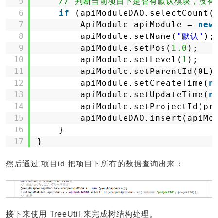
5
// 判断当前项目下是否有默认模块，没有
6
if
(apiModuleDAO.selectCount(
7
ApiModule apiModule = 
new
8
apiModule.setName(
"默认"
);
9
apiModule.setPos(
1.0
);
10
apiModule.setLevel(
1
);
11
apiModule.setParentId(0L)
12
apiModule.setCreateTime(
n
13
apiModule.setUpdateTime(
n
14
apiModule.setProjectId(pr
15
apiModuleDAO.insert(apiMo
16
}
17
}
然后通过 项目id 把项目下所有的数据查询出来：
接下来使用 TreeUtil 来完成树结构处理。