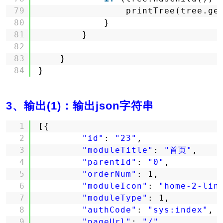
79
printTree(tree.ge
80
}
81
}
82
83
}
84
}
3、输出(1)：输出json字符串
1
[{
2
"id"
: 
"23"
,
3
"moduleTitle"
: 
"首页"
,
4
"parentId"
: 
"0"
,
5
"orderNum"
: 1,
6
"moduleIcon"
: 
"home-2-lin
7
"moduleType"
: 1,
8
"authCode"
: 
"sys:index"
,
9
"pageUrl"
: 
"/"
,