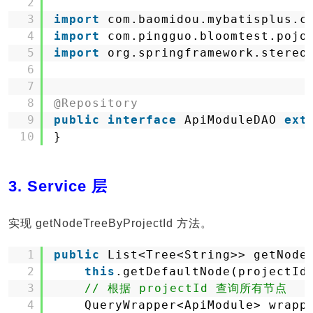
2
3
import
com.baomidou.mybatisplus.c
4
import
com.pingguo.bloomtest.pojo
5
import
org.springframework.stereo
6
7
8
@Repository
9
public
interface
ApiModuleDAO 
ext
10
}
3. Service 层
实现 getNodeTreeByProjectId 方法。
1
public
List<Tree<String>> getNode
2
this
.getDefaultNode(projectId
3
// 根据 projectId 查询所有节点
4
QueryWrapper<ApiModule> wrapp