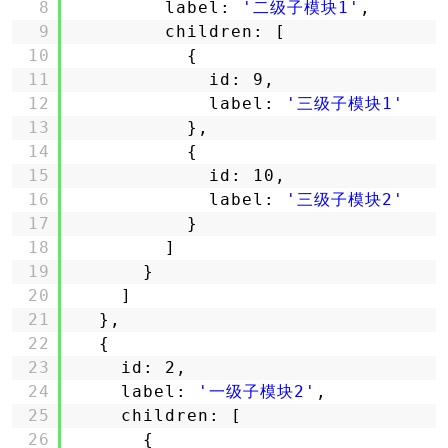
8
label: 
'二级子模块1'
,
9
children: [
10
{
11
id: 9,
12
label: 
'三级子模块1'
13
}, 
14
{
15
id: 10,
16
label: 
'三级子模块2'
17
}
18
]
19
}
20
]
21
}, 
22
{
23
id: 2,
24
label: 
'一级子模块2'
,
25
children: [
26
{