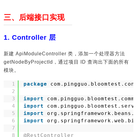
三、后端接口实现
1. Controller 层
新建 ApiModuleController 类，添加一个处理器方法
getNodeByProjectId，通过项目 ID 查询出下面的所有
模块。
1
package
com.pingguo.bloomtest.con
2
3
import
com.pingguo.bloomtest.comm
4
import
com.pingguo.bloomtest.serv
5
import
org.springframework.beans.
6
import
org.springframework.web.bi
7
8
@RestController