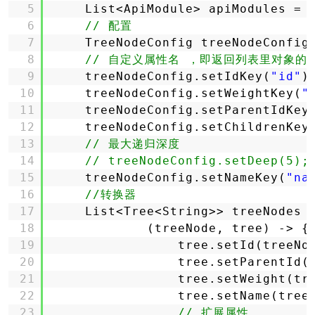
5
List<ApiModule> apiModules = 
6
// 配置
7
TreeNodeConfig treeNodeConfig
8
// 自定义属性名 ，即返回列表里对象的
9
treeNodeConfig.setIdKey(
"id"
)
10
treeNodeConfig.setWeightKey(
"
11
treeNodeConfig.setParentIdKey
12
treeNodeConfig.setChildrenKey
13
// 最大递归深度
14
// treeNodeConfig.setDeep(5);
15
treeNodeConfig.setNameKey(
"na
16
//转换器
17
List<Tree<String>> treeNodes 
18
(treeNode, tree) -> {
19
tree.setId(treeNo
20
tree.setParentId(
21
tree.setWeight(tr
22
tree.setName(tree
23
// 扩展属性 ...