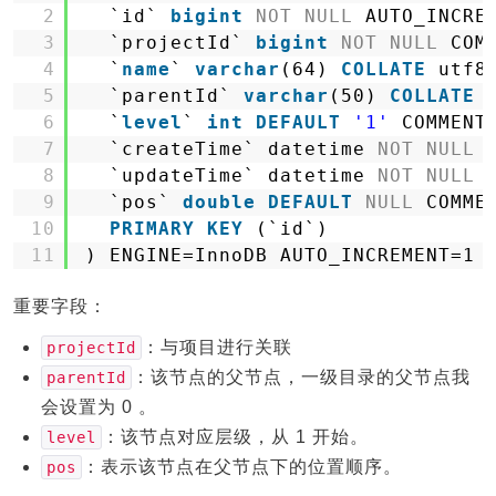
2
`id` 
bigint
NOT
NULL
AUTO_INCRE
3
`projectId` 
bigint
NOT
NULL
COM
4
`
name
` 
varchar
(64) 
COLLATE
utf8
5
`parentId` 
varchar
(50) 
COLLATE
6
`
level
` 
int
DEFAULT
'1'
COMMENT
7
`createTime` datetime 
NOT
NULL
8
`updateTime` datetime 
NOT
NULL
9
`pos` 
double
DEFAULT
NULL
COMME
10
PRIMARY
KEY
(`id`)
11
) ENGINE=InnoDB AUTO_INCREMENT=1 
重要字段：
：与项目进行关联
projectId
：该节点的父节点，一级目录的父节点我
parentId
会设置为 0 。
：该节点对应层级，从 1 开始。
level
：表示该节点在父节点下的位置顺序。
pos