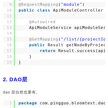
9
@RequestMapping
(
"module"
)
10
public
class
ApiModuleController 
11
12
@Autowired
13
ApiModuleService apiModuleSer
14
15
@GetMapping
(
"/list/{projectId
16
public
Result getNodeByProjec
17
return
Result.success(api
18
}
19
}
2. DAO层
dao 层自然也要有。
1
package
com.pingguo.bloomtest.dao