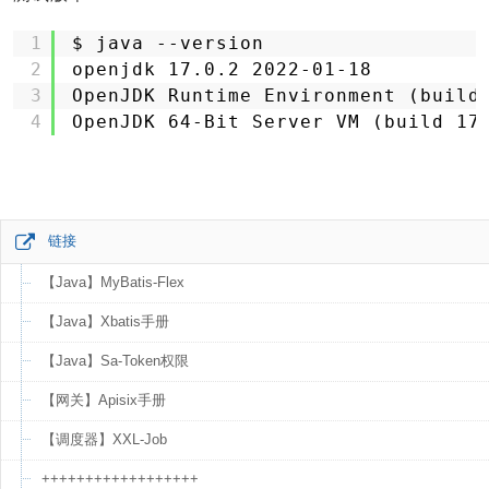
1
$ java --version
2
openjdk 17.0.2 2022-01-18
3
OpenJDK Runtime Environment (build
4
OpenJDK 64-Bit Server VM (build 17
链接
【Java】MyBatis-Flex
【Java】Xbatis手册
【Java】Sa-Token权限
【网关】Apisix手册
【调度器】XXL-Job
++++++++++++++++++