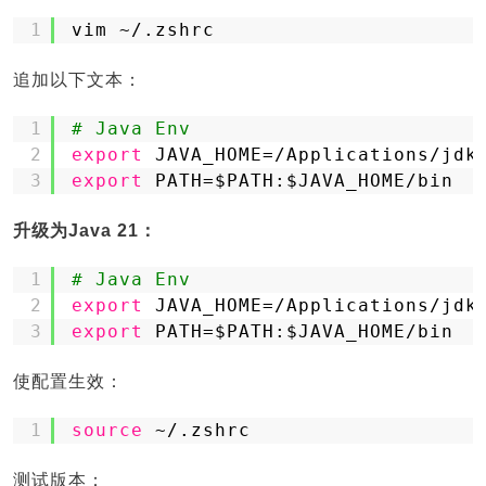
1
vim ~/.zshrc
追加以下文本：
1
# Java Env
2
export
JAVA_HOME=
/Applications/jdk
3
export
PATH=$PATH:$JAVA_HOME
/bin
升级为Java 21：
1
# Java Env
2
export
JAVA_HOME=
/Applications/jdk
3
export
PATH=$PATH:$JAVA_HOME
/bin
使配置生效：
1
source
~/.zshrc
测试版本：