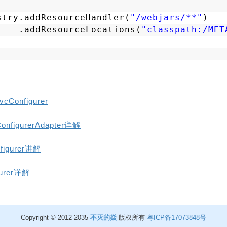
stry.addResourceHandler(
"/webjars/**"
)
.addResourceLocations(
"classpath:/MET
cConfigurer
nfigurerAdapter详解
nfigurer讲解
gurer详解
Copyright © 2012-2035
不灭的焱
版权所有
粤ICP备17073848号