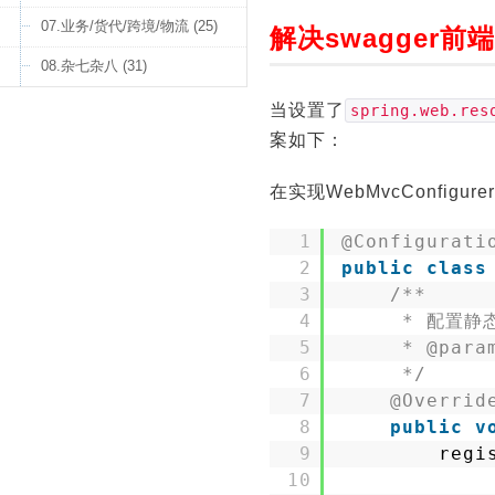
07.业务/货代/跨境/物流 (25)
解决swagger前
08.杂七杂八 (31)
当设置了
spring.web.res
案如下：
在实现WebMvcConfig
1
@Configurati
2
public
class
3
/**
4
* 配置静
5
* @para
6
*/
7
@Overrid
8
public
v
9
regi
10