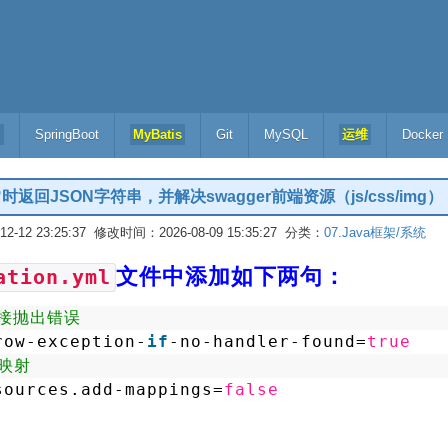
l
SpringBoot
MyBatis
Git
MySQL
运维
Docker
等异常时返回JSON字符串，并解决swagger前端资源（js/css/i
-12 23:25:37 修改时间：2026-08-09 15:35:27 分类：
07.Java框架/系统
文件中添加如下两句：
ation.yml
直接抛出错误
row-exception-
if
-no-handler-found=
true
映射
sources.add-mappings=
false