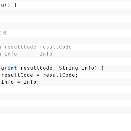
sg() {
消息
m resultCode resultCode
m info       info
sg(
int
resultCode, String info) {
.resultCode = resultCode;
.info = info;