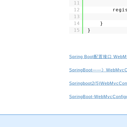
11
12
regi
13
14
}
15
}
Spring Boot配置接口 WebMv
SpringBoot——》WebMvcCo
Springboot2(5)WebMvcCo
SpringBoot-WebMvcConfi