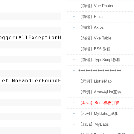
【前端】Vue Router
【前端】Pinia
【前端】Axios
ogger(AllExceptionHandler.
class
);
【前端】Vxe Table
【前端】ES6 教程
【前端】TypeScript教程
++++++++++++++++++
let.NoHandlerFoundException) {
【示例】List转Map
【示例】Array与List互转
【Java】Beetl模板引擎
【示例】MyBatis_SQL
【Java】MyBatis