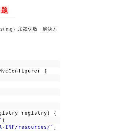
问题
ss/img）加载失败，解决方
MvcConfigurer {
gistry registry) {
"
)
A-INF/resources/"
, 
"/static"
, 
"/public"
);