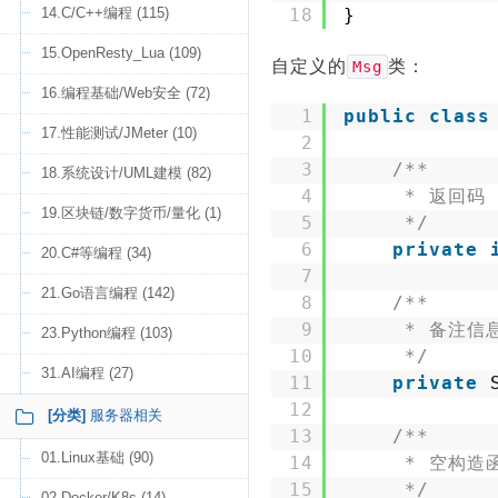
14.C/C++编程 (115)
18
}
15.OpenResty_Lua (109)
自定义的
类：
Msg
16.编程基础/Web安全 (72)
1
public
class
17.性能测试/JMeter (10)
2
3
/**
18.系统设计/UML建模 (82)
4
* 返回码
19.区块链/数字货币/量化 (1)
5
*/
6
private
20.C#等编程 (34)
7
21.Go语言编程 (142)
8
/**
9
* 备注信
23.Python编程 (103)
10
*/
31.AI编程 (27)
11
private
12
[分类]
服务器相关
13
/**
01.Linux基础 (90)
14
* 空构造
15
*/
02.Docker/K8s (14)