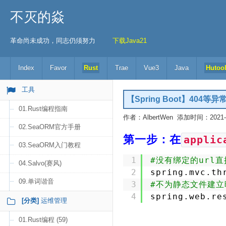
不灭的焱
革命尚未成功，同志仍须努力
下载Java21
Index
Favor
Rust
Trae
Vue3
Java
Hutoo
工具
【Spring Boot】404
01.Rust编程指南
作者：AlbertWen 添加时间：2021-12
02.SeaORM官方手册
第一步：在
applic
03.SeaORM入门教程
1
#没有绑定的url
04.Salvo(赛风)
2
spring.mvc.th
09.单词谐音
3
#不为静态文件建立
4
spring.web.re
[分类]
运维管理
01.Rust编程 (59)