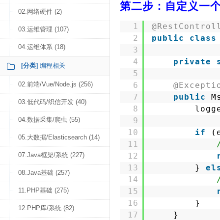
第二步：自定义一个异常处
02.网络硬件 (2)
1
@RestControl
03.运维管理 (107)
2
public
class
04.运维体系 (18)
3
4
private
[分类]
编程相关
5
02.前端/Vue/Node.js (256)
6
@Excepti
7
public
M
03.低代码/织信开发 (40)
8
logg
04.数据采集/爬虫 (55)
9
10
if
(
05.大数据/Elasticsearch (14)
11
07.Java框架/系统 (227)
12
13
} 
el
08.Java基础 (257)
14
11.PHP基础 (275)
15
16
}
12.PHP库/系统 (82)
17
}