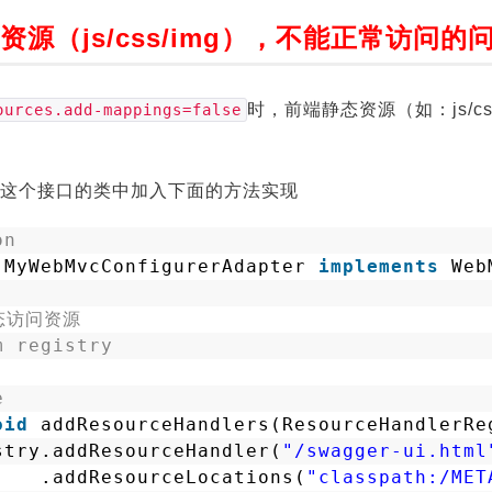
端资源（js/css/img），不能正常访问的
时，前端静态资源（如：js/c
ources.add-mappings=false
urer这个接口的类中加入下面的方法实现
on
MyWebMvcConfigurerAdapter 
implements
Web
态访问资源
m registry
e
oid
addResourceHandlers(ResourceHandlerRe
stry.addResourceHandler(
"/swagger-ui.html
.addResourceLocations(
"classpath:/MET