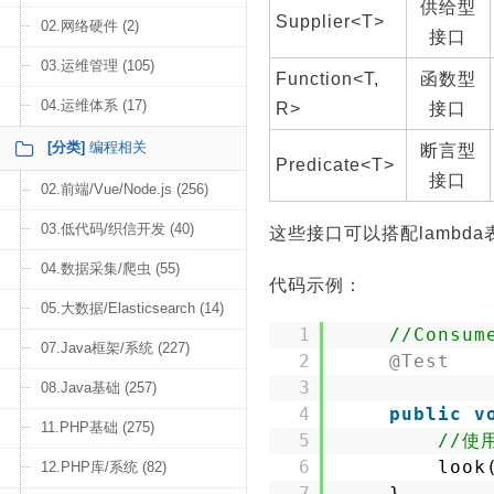
供给型
Supplier<T>
02.网络硬件 (2)
接口
03.运维管理 (105)
Function<T,
函数型
04.运维体系 (17)
R>
接口
[分类]
编程相关
断言型
Predicate<T>
接口
02.前端/Vue/Node.js (256)
03.低代码/织信开发 (40)
这些接口可以搭配lambd
04.数据采集/爬虫 (55)
代码示例：
05.大数据/Elasticsearch (14)
1
//Consu
07.Java框架/系统 (227)
2
@Test
3
08.Java基础 (257)
4
public
v
11.PHP基础 (275)
5
//使
6
look
12.PHP库/系统 (82)
7
} 