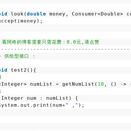
oid
look(
double
money, Consumer<Double> c
accept(money);
： 看阿咚的博客需要只需花费：0.0元,请点赞
-----------------------------------------
T> 供给型接口 :
oid
test2(){
用
<Integer> numList = getNumList(
10
, () -> 
出
(Integer num : numList) {
System.out.print(num+
" ,"
);