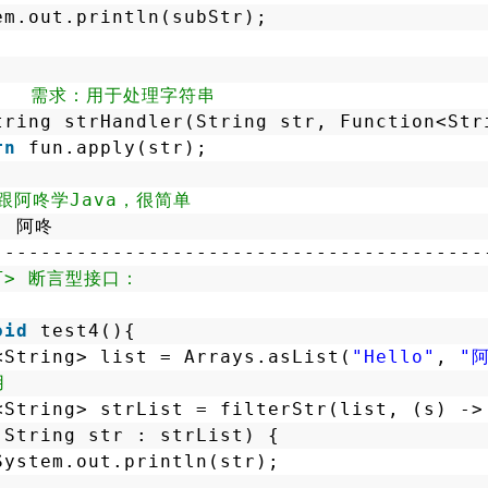
em.out.println(subStr);
   需求：用于处理字符串
tring strHandler(String str, Function<Str
rn
fun.apply(str);
跟阿咚学Java，很简单
阿咚
-----------------------------------------
e<T> 断言型接口：
oid
test4(){
<String> list = Arrays.asList(
"Hello"
, 
"
用
<String> strList = filterStr(list, (s) ->
(String str : strList) {
System.out.println(str);