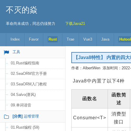
不灭的焱
革命尚未成功，同志仍须努力
下载Java21
Index
Favor
Rust
Trae
Vue3
Java
Hutoo
工具
【Java8特性】 内置的四
01.Rust编程指南
作者：AlbertWen 添加时间：2022-05
02.SeaORM官方手册
Java8中内置了以下4种
03.SeaORM入门教程
04.Salvo(赛风)
函数简
函数名
述
09.单词谐音
消费型
[分类]
运维管理
Consumer<T>
接口
01.Rust编程 (59)