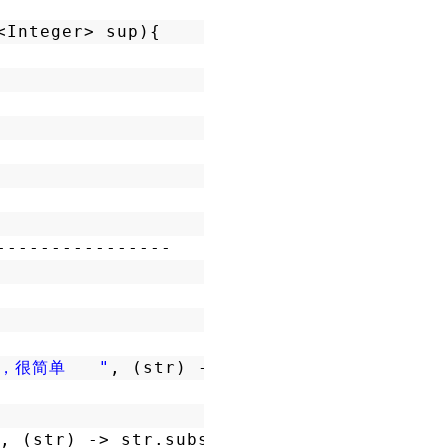
<Integer> sup){
----------------
a，很简单   "
, (str) -> str.trim());
, (str) -> str.substring(
1
, 
3
));