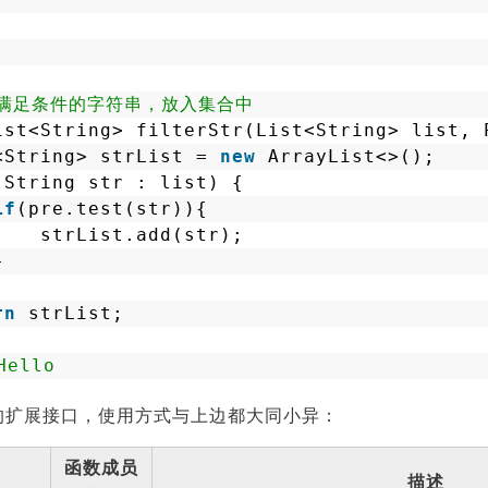
将满足条件的字符串，放入集合中
ist<String> filterStr(List<String> list, 
<String> strList = 
new
ArrayList<>();
(String str : list) {
if
(pre.test(str)){
strList.add(str);
}
rn
strList;
ello
的扩展接口，使用方式与上边都大同小异：
函数成员
描述