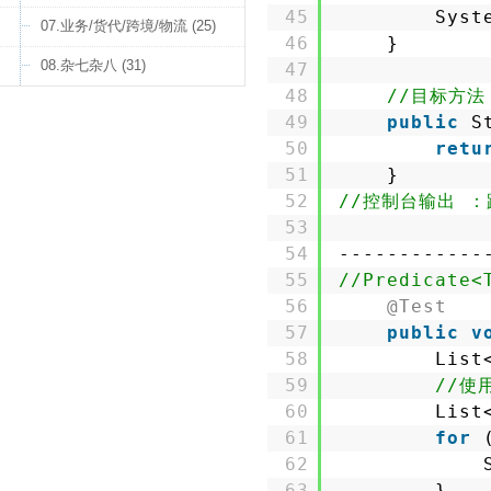
45
Syst
07.业务/货代/跨境/物流 (25)
46
}
08.杂七杂八 (31)
47
48
//目标方法
49
public
S
50
retu
51
}
52
//控制台输出 ：
53
54
------------
55
//Predicat
56
@Test
57
public
v
58
List
59
//使
60
List
61
for
62
63
}