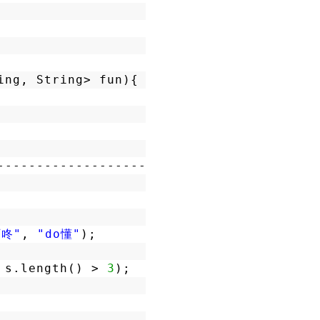
ing, String> fun){
------------------------------
阿咚"
, 
"do懂"
);
 s.length() > 
3
);