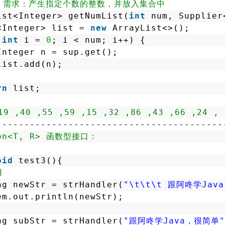
法 需求：产生指定个数的整数，并放入集合中
ist<Integer> getNumList(
int
num, Supplier
<Integer> list = 
new
ArrayList<>();
(
int
i = 
0
; i < num; i++) {
Integer n = sup.get();
list.add(n);
rn
list;
 ,40 ,55 ,59 ,15 ,32 ,86 ,43 ,66 ,24 ,
-----------------------------------------
ion<T, R> 函数型接口：
oid
test3(){
用
ng newStr = strHandler(
"\t\t\t 跟阿咚学Jav
em.out.println(newStr);
ng subStr = strHandler(
"跟阿咚学Java，很简单"