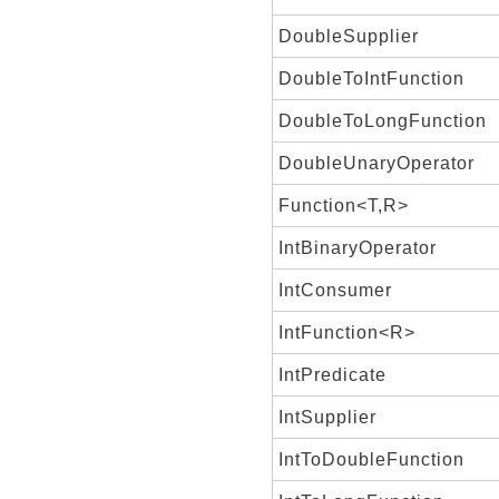
DoubleSupplier
DoubleToIntFunction
DoubleToLongFunction
DoubleUnaryOperator
Function<T,R>
IntBinaryOperator
IntConsumer
IntFunction<R>
IntPredicate
IntSupplier
IntToDoubleFunction