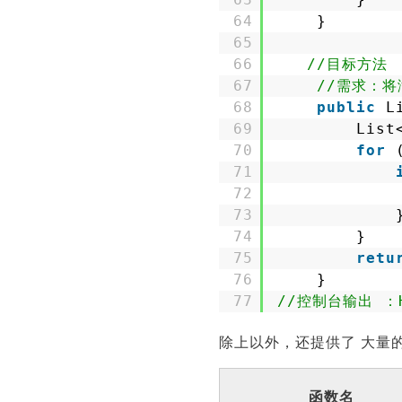
64
}
65
66
//目标方法 
67
//需求：
68
public
L
69
List
70
for
71
72
73
74
}
75
retu
76
}
77
//控制台输出 ：H
除上以外，还提供了 大量
函数名