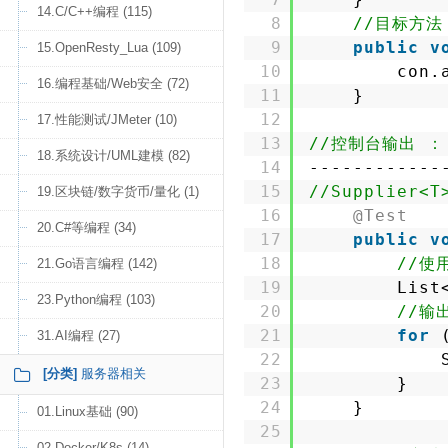
14.C/C++编程 (115)
8
//目标方法
9
public
v
15.OpenResty_Lua (109)
10
con.
16.编程基础/Web安全 (72)
11
}
12
17.性能测试/JMeter (10)
13
//控制台输出 
18.系统设计/UML建模 (82)
14
------------
15
//Supplier<
19.区块链/数字货币/量化 (1)
16
@Test
20.C#等编程 (34)
17
public
v
18
//使
21.Go语言编程 (142)
19
List
23.Python编程 (103)
20
//输
21
for
31.AI编程 (27)
22
[分类]
服务器相关
23
}
24
}
01.Linux基础 (90)
25
02.Docker/K8s (14)