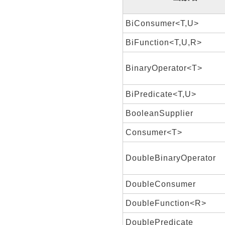
BiConsumer<T,U>
BiFunction<T,U,R>
BinaryOperator<T>
BiPredicate<T,U>
BooleanSupplier
Consumer<T>
DoubleBinaryOperator
DoubleConsumer
DoubleFunction<R>
DoublePredicate