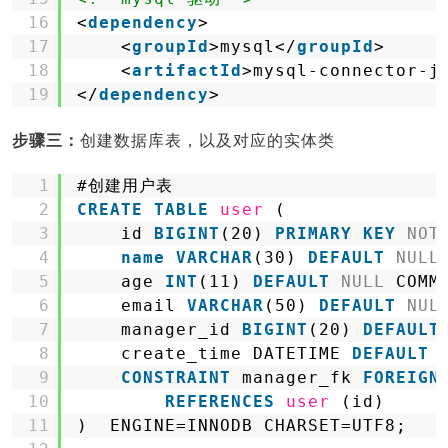
16
<
dependency
>
17
<
groupId
>mysql</
groupId
>
18
<
artifactId
>mysql-connector-j
19
</
dependency
>
步骤三：
创建数据库表，以及对应的实体类
1
#创建用户表
2
CREATE
TABLE
user
(
3
id 
BIGINT
(20) 
PRIMARY
KEY
NOT
4
name
VARCHAR
(30) 
DEFAULT
NULL
5
age 
INT
(11) 
DEFAULT
NULL
COMM
6
email 
VARCHAR
(50) 
DEFAULT
NUL
7
manager_id 
BIGINT
(20) 
DEFAULT
8
create_time DATETIME 
DEFAULT
9
CONSTRAINT
manager_fk 
FOREIGN
10
REFERENCES
user
(id)
11
)  ENGINE=INNODB CHARSET=UTF8;