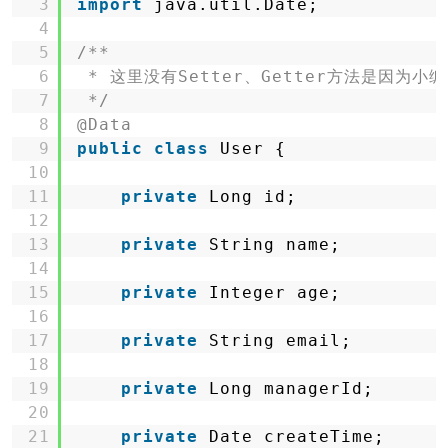
3
import
java.util.Date;
4
5
/**
6
* 这里没有Setter、Getter方法是因为小编
7
*/
8
@Data
9
public
class
User {
10
11
private
Long id;
12
13
private
String name;
14
15
private
Integer age;
16
17
private
String email;
18
19
private
Long managerId;
20
21
private
Date createTime;