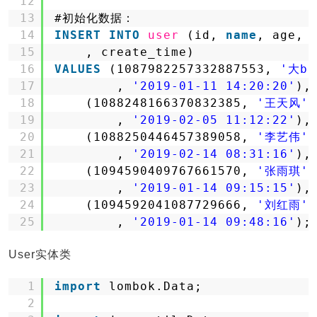
12
13
#初始化数据：
14
INSERT
INTO
user
(id, 
name
, age, 
15
, create_time)
16
VALUES
(1087982257332887553, 
'大bo
17
, 
'2019-01-11 14:20:20'
),
18
(1088248166370832385, 
'王天风'
,
19
, 
'2019-02-05 11:12:22'
),
20
(1088250446457389058, 
'李艺伟'
,
21
, 
'2019-02-14 08:31:16'
),
22
(1094590409767661570, 
'张雨琪'
,
23
, 
'2019-01-14 09:15:15'
),
24
(1094592041087729666, 
'刘红雨'
,
25
, 
'2019-01-14 09:48:16'
);
User实体类
1
import
lombok.Data;
2