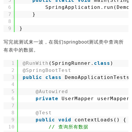
5
public
static
void
main(String
6
SpringApplication.run(Demo
7
}
8
9
}
写完就测试来一波，在我们springboot测试类中查询所
有表中的数据。
1
@RunWith
(SpringRunner.
class
)
2
@SpringBootTest
3
public
class
DemoApplicationTests
4
5
@Autowired
6
private
UserMapper userMapper
7
8
@Test
9
public
void
contextLoads() {
10
// 查询所有数据