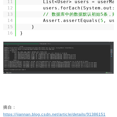
11
List<User> users = userMa
12
users.forEach(System.out:
13
// 数据库中的数据默认初始5条，
14
Assert.assertEquals(
5
, us
15
}
16
}
摘自：
https://jiannan.blog.csdn.net/article/details/91386151