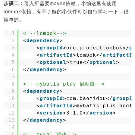
步骤二：
引入所需要maven依赖，小编这里有使用
lombok依赖，有不了解的小伙伴可以自行学习一下，很
简单的。
1
<!--lombok-->
2
<
dependency
>
3
<
groupId
>org.projectlombok</
g
4
<
artifactId
>lombok</
artifactI
5
<
optional
>true</
optional
>
6
</
dependency
>
7
8
<!--mybatis plus 启动器-->
9
<
dependency
>
10
<
groupId
>com.baomidou</
groupI
11
<
artifactId
>mybatis-plus-boot
12
<
version
>3.1.0</
version
>
13
</
dependency
>
14
15
<!--mysql 驱动-->