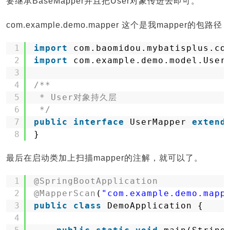
要继承BaseMapper并且把User对象传进去即可。
com.example.demo.mapper 这个是我mapper的包路径
1
import
com.baomidou.mybatisplus.co
2
import
com.example.demo.model.User
3
4
/**
5
* User对象持久层
6
*/
7
public
interface
UserMapper 
extend
8
}
最后在启动类加上扫描mapper的注解，就可以了。
1
@SpringBootApplication
2
@MapperScan
(
"com.example.demo.mapp
3
public
class
DemoApplication {
4