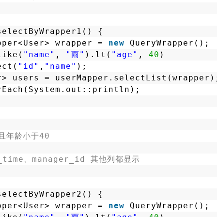
selectByWrapper1() {
pper<User> wrapper = 
new
QueryWrapper();
like(
"name"
, 
"雨"
).lt(
"age"
, 
40
)
ect(
"id"
,
"name"
);
r> users = userMapper.selectList(wrapper)
rEach(System.out::println);
且年龄小于40
_time、manager_id 其他列都显示
selectByWrapper2() {
pper<User> wrapper = 
new
QueryWrapper();