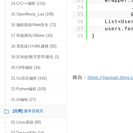
23
wrapper.
14.C/C++编程 (115)
24
25
15.OpenResty_Lua (109)
26
List<Use
16.编程基础/Web安全 (72)
27
users.fo
28
}
17.性能测试/JMeter (10)
18.系统设计/UML建模 (82)
19.区块链/数字货币/量化 (1)
20.C#等编程 (34)
摘自：
https://jiannan.blog.
21.Go语言编程 (142)
23.Python编程 (103)
31.AI编程 (27)
[分类]
服务器相关
01.Linux基础 (90)
02.Docker/K8s (14)