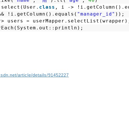
like(
"name"
, 
"雨"
).lt(
"age"
, 
40
)
.select(User.
class
, i -> !i.getColumn().e
&& !i.getColumn().equals(
"manager_id"
));
r> users = userMapper.selectList(wrapper)
rEach(System.out::println);
csdn.net/article/details/91452227