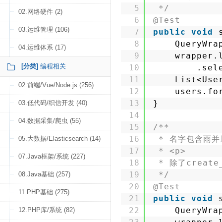
5
*/
02.网络硬件 (2)
6
@Test
03.运维管理 (106)
7
public
void
8
QueryWra
04.运维体系 (17)
9
wrapper.
[分类]
编程相关
10
.sel
11
List<Use
02.前端/Vue/Node.js (256)
12
users.fo
13
}
03.低代码/织信开发 (40)
14
04.数据采集/爬虫 (55)
15
/**
16
* 名字包含雨并
05.大数据/Elasticsearch (14)
17
* <p>
07.Java框架/系统 (227)
18
* 除了create
19
*/
08.Java基础 (257)
20
@Test
11.PHP基础 (275)
21
public
void
22
QueryWra
12.PHP库/系统 (82)