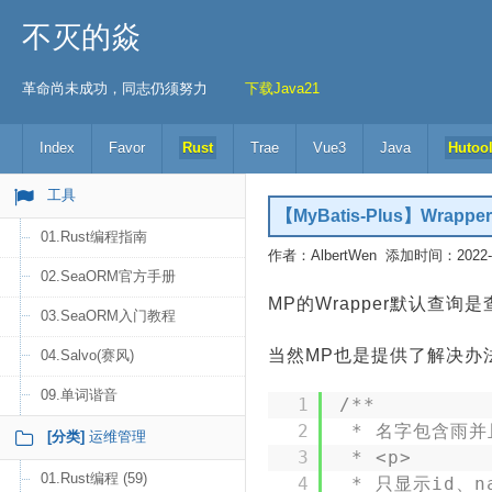
不灭的焱
革命尚未成功，同志仍须努力
下载Java21
Index
Favor
Rust
Trae
Vue3
Java
Hutoo
工具
【MyBatis-Plus】Wr
01.Rust编程指南
作者：AlbertWen 添加时间：2022-05
02.SeaORM官方手册
MP的Wrapper默认查
03.SeaORM入门教程
当然MP也是提供了解决办
04.Salvo(赛风)
09.单词谐音
1
/**
2
* 名字包含雨并
[分类]
运维管理
3
* <p>
01.Rust编程 (59)
4
* 只显示id、n