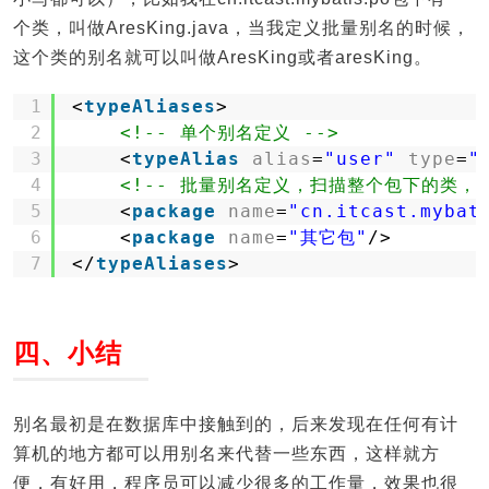
个类，叫做AresKing.java，当我定义批量别名的时候，
这个类的别名就可以叫做AresKing或者aresKing。
1
<
typeAliases
>
2
<!-- 单个别名定义 -->
3
<
typeAlias
alias
=
"user"
type
=
"
4
<!-- 批量别名定义，扫描整个包下的类，
5
<
package
name
=
"cn.itcast.mybat
6
<
package
name
=
"其它包"
/>
7
</
typeAliases
>
四、小结
别名最初是在数据库中接触到的，后来发现在任何有计
算机的地方都可以用别名来代替一些东西，这样就方
便，有好用，程序员可以减少很多的工作量，效果也很