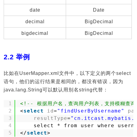
date
Date
decimal
BigDecimal
bigdecimal
BigDecimal
2.2 举例
比如在UserMapper.xml文件中，以下定义的两个select
语句，他们的运行结果是相同的，都没有错误，因为
java.lang.String可以默认用别名string代替：
1
<!-- 根据用户名，查询用户列表，支持模糊查询 
2
<
select
id
=
"findUserByUsername"
pa
3
resultType
=
"cn.itcast.mybatis.
4
select * from user where usern
5
</
select
>