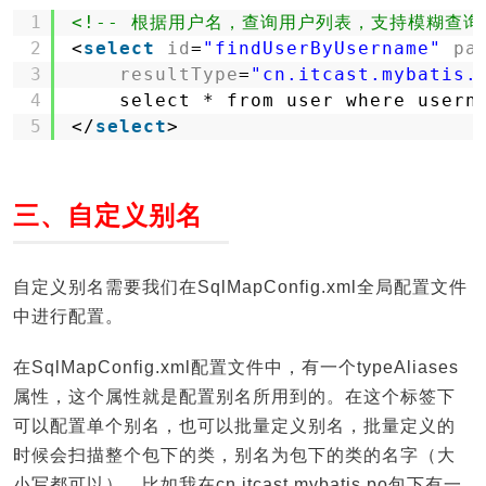
1
<!-- 根据用户名，查询用户列表，支持模糊查询 
2
<
select
id
=
"findUserByUsername"
pa
3
resultType
=
"cn.itcast.mybatis.
4
select * from user where usern
5
</
select
>
三、自定义别名
自定义别名需要我们在SqlMapConfig.xml全局配置文件
中进行配置。
在SqlMapConfig.xml配置文件中，有一个typeAliases
属性，这个属性就是配置别名所用到的。在这个标签下
可以配置单个别名，也可以批量定义别名，批量定义的
时候会扫描整个包下的类，别名为包下的类的名字（大
小写都可以），比如我在cn.itcast.mybatis.po包下有一