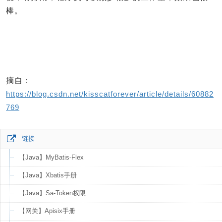
棒。
摘自：
https://blog.csdn.net/kisscatforever/article/details/60882
769
链接
【Java】MyBatis-Flex
【Java】Xbatis手册
【Java】Sa-Token权限
【网关】Apisix手册