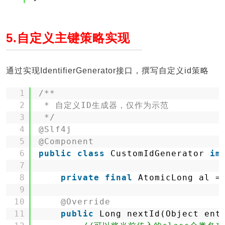
5.自定义主键策略实现
通过实现IdentifierGenerator接口，撰写自定义id策略
1
/**
2
* 自定义ID生成器，仅作为示范
3
*/
4
@Slf4j
5
@Component
6
public
class
CustomIdGenerator 
im
7
8
private
final
AtomicLong al =
9
10
@Override
11
public
Long nextId(Object ent