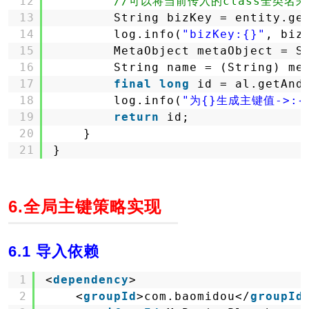
12
//可以将当前传入的class全类名来
13
String bizKey = entity.ge
14
log.info(
"bizKey:{}"
, biz
15
MetaObject metaObject = S
16
String name = (String) me
17
final
long
id = al.getAnd
18
log.info(
"为{}生成主键值->:{
19
return
id;
20
}
21
}
6.全局主键策略实现
6.1 导入依赖
1
<
dependency
>
2
<
groupId
>com.baomidou</
groupId