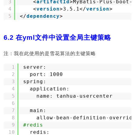
3
<
artifactId
>MyBatis-Plus-boot-
4
<
version
>3.5.1</
version
>
5
</
dependency
>
6.2 在yml文件中设置全局主键策略
注：我在此使用的是雪花算法的主键策略
1
server:
2
port: 1000
3
spring:
4
application:
5
name: tanhua-usercenter
6
7
main:
8
allow-bean-definition-overrid
9
#redis
10
redis: