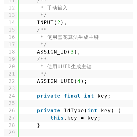
11
/**
12
* 手动输入
13
*/
14
INPUT(
2
),
15
/**
16
* 使用雪花算法生成主键
17
*/
18
ASSIGN_ID(
3
),
19
/**
20
* 使用UUID生成主键
21
*/
22
ASSIGN_UUID(
4
);
23
24
private
final
int
key;
25
26
private
IdType(
int
key) {
27
this
.key = key;
28
}
29