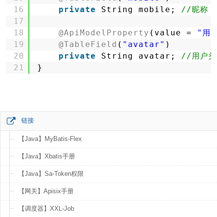
16
private
String mobile; 
//昵称
17
18
@ApiModelProperty
(value = 
"用
19
@TableField
(
"avatar"
)
20
private
String avatar; 
//用户
21
}
链接
【Java】MyBatis-Flex
【Java】Xbatis手册
【Java】Sa-Token权限
【网关】Apisix手册
【调度器】XXL-Job