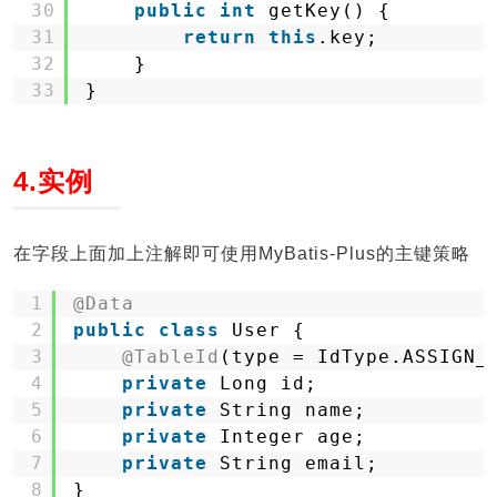
30
public
int
getKey() {
31
return
this
.key;
32
}
33
}
4.实例
在字段上面加上注解即可使用MyBatis-Plus的主键策略
1
@Data
2
public
class
User {
3
@TableId
(type = IdType.ASSIGN_
4
private
Long id;
5
private
String name;
6
private
Integer age;
7
private
String email;
8
}