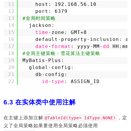
11
host: 192.168.56.10
12
port: 6379
13
#全局时间策略
14
jackson:
15
time
-zone: GMT+8
16
default-property-inclusion: a
17
date
-
format
: yyyy-MM-
dd
HH:mm
18
#全局主键策略：雪花算法主键策略
19
MyBatis-Plus:
20
global-config:
21
db-config:
22
id
-
type
: ASSIGN_ID
6.3 在实体类中使用注解
在主键上添加注解
，定
@TableId(type= IdType.NONE)
义了全局策略如果要使用全局策略必须使用