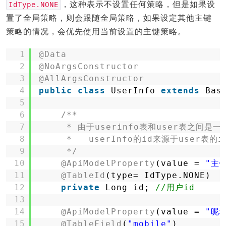
，这种表示不设置任何策略，但是如果设
IdType.NONE
置了全局策略，则会跟随全局策略，如果设定其他主键
策略的情况，会优先使用当前设置的主键策略。
1
@Data
2
@NoArgsConstructor
3
@AllArgsConstructor
4
public
class
UserInfo 
extends
Bas
5
6
/**
7
* 由于userinfo表和user表之间是
8
*   userInfo的id来源于user表的i
9
*/
10
@ApiModelProperty
(value = 
"主
11
@TableId
(type= IdType.NONE)
12
private
Long id; 
//用户id
13
14
@ApiModelProperty
(value = 
"昵
15
@TableField
(
"mobile"
)