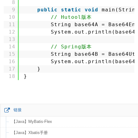
8
9
public
static
void
main(Strin
10
// Hutool版本
11
String base64A = Base64En
12
System.out.println(base64
13
14
// Spring版本
15
String base64B = Base64Ut
16
System.out.println(base64
17
}
18
}
链接
【Java】MyBatis-Flex
【Java】Xbatis手册