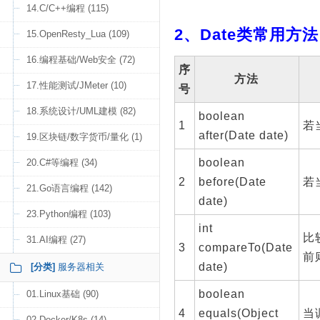
14.C/C++编程 (115)
2、Date类常用方法
15.OpenResty_Lua (109)
16.编程基础/Web安全 (72)
序
方法
17.性能测试/JMeter (10)
号
18.系统设计/UML建模 (82)
boolean
1
若
after(Date date)
19.区块链/数字货币/量化 (1)
boolean
20.C#等编程 (34)
2
before(Date
若
21.Go语言编程 (142)
date)
23.Python编程 (103)
int
比
31.AI编程 (27)
3
compareTo(Date
前
date)
[分类]
服务器相关
boolean
01.Linux基础 (90)
4
equals(Object
当
02.Docker/K8s (14)