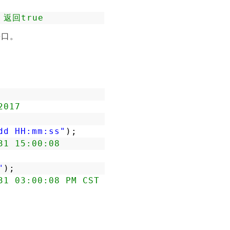
 返回true
接口。
2017
dd HH:mm:ss"
);
31 15:00:08
"
);
31 03:00:08 PM CST