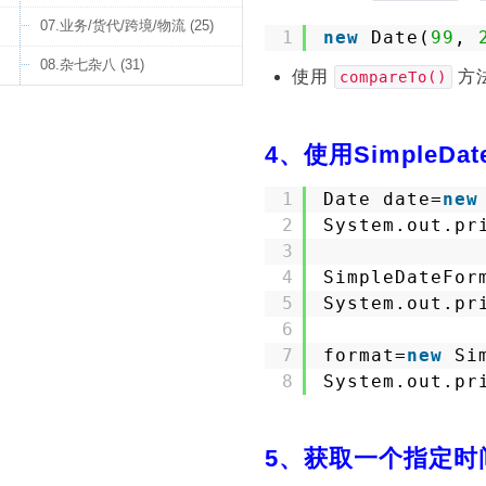
07.业务/货代/跨境/物流 (25)
1
new
Date(
99
, 
08.杂七杂八 (31)
使用
方
compareTo()
4、使用SimpleDa
1
Date date=
new
2
System.out.pr
3
4
SimpleDateFor
5
System.out.pr
6
7
format=
new
Si
8
System.out.pr
5、获取一个指定时间