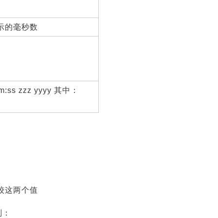
象表示的毫秒数
:ss zzz yyyy 其中：
较这两个值
则：