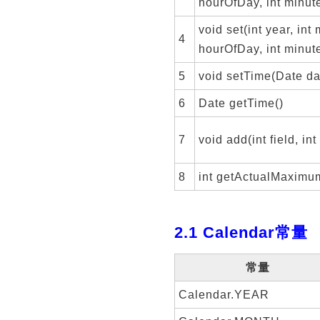
hourOfDay, int minut
void set(int year, int 
4
hourOfDay, int minute
5
void setTime(Date da
6
Date getTime()
7
void add(int field, in
8
int getActualMaximum(
2.1 Calendar常量
常量
Calendar.YEAR