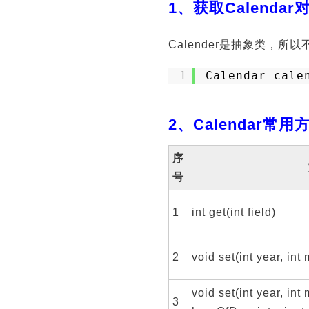
1、获取Calendar
Calender是抽象类，所以
1
Calendar cale
2、Calendar常用
序
号
1
int get(int field)
2
void set(int year, int 
void set(int year, int 
3