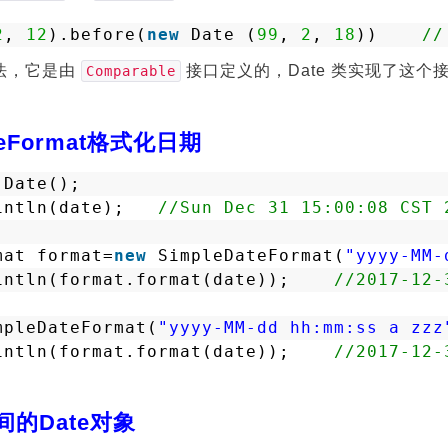
2
, 
12
).before(
new
Date (
99
, 
2
, 
18
))    
//
法，它是由
接口定义的，Date 类实现了这个
Comparable
teFormat格式化日期
Date();
intln(date);   
//Sun Dec 31 15:00:08 CST 
mat format=
new
SimpleDateFormat(
"yyyy-MM-
intln(format.format(date));    
//2017-12-
mpleDateFormat(
"yyyy-MM-dd hh:mm:ss a zzz
intln(format.format(date));    
//2017-12-
的Date对象