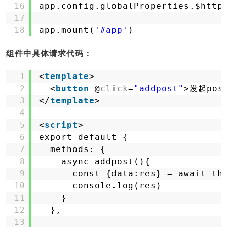
16
app.config.globalProperties.$http
17
18
app.mount(
'#app'
)
组件中具体请求代码：
1
<
template
>
2
<
button
@
click
=
"addpost"
>发起pos
3
</
template
>
4
5
<
script
>
6
export default {
7
methods: {
8
async addpost(){
9
const {data:res} = await th
10
console.log(res)
11
}
12
},
13