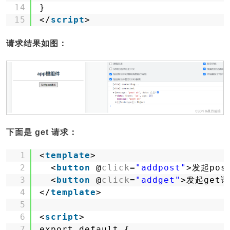
14
}
15
</
script
>
请求结果如图：
下面是 get 请求：
1
<
template
>
2
<
button
@
click
=
"addpost"
>发起pos
3
<
button
@
click
=
"addget"
>发起get请
4
</
template
>
5
6
<
script
>
7
export default {