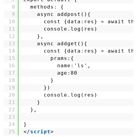
8
methods: {
9
async addpost(){
10
const {data:res} = await th
11
console.log(res)
12
},
13
async addget(){
14
const {data:res} = await th
15
prams:{
16
name:'ls',
17
age:80
18
}
19
})
20
console.log(res)
21
}
22
},
23
24
}
25
</
script
>