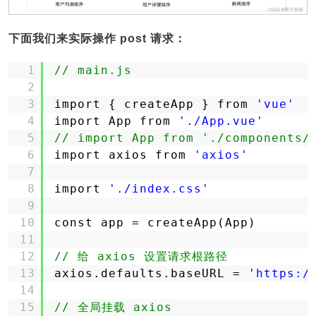
下面我们来实际操作 post 请求：
1
// main.js
2
3
import { createApp } from 
'vue'
4
import App from 
'./App.vue'
5
// import App from './components/
6
import axios from 
'axios'
7
8
import 
'./index.css'
9
10
const app = createApp(App)
11
12
// 给 axios 设置请求根路径
13
axios.defaults.baseURL = 
'https:/
14
15
// 全局挂载 axios