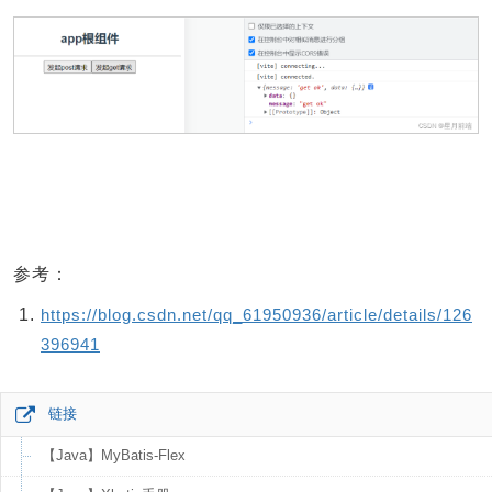
参考：
https://blog.csdn.net/qq_61950936/article/details/126
396941
链接
【Java】MyBatis-Flex