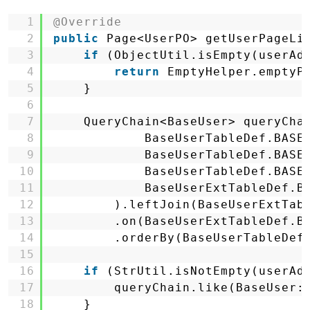
1
@Override
2
public
Page<UserPO> getUserPageLi
3
if
(ObjectUtil.isEmpty(userAd
4
return
EmptyHelper.emptyP
5
}
6
7
QueryChain<BaseUser> queryCha
8
BaseUserTableDef.BASE
9
BaseUserTableDef.BASE
10
BaseUserTableDef.BASE
11
BaseUserExtTableDef.B
12
).leftJoin(BaseUserExtTab
13
.on(BaseUserExtTableDef.B
14
.orderBy(BaseUserTableDef
15
16
if
(StrUtil.isNotEmpty(userAd
17
queryChain.like(BaseUser:
18
}