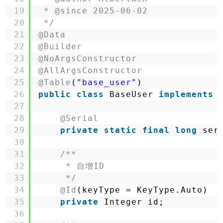
19
* @since 2025-06-02
20
*/
21
@Data
22
@Builder
23
@NoArgsConstructor
24
@AllArgsConstructor
25
@Table
(
"base_user"
)
26
public
class
BaseUser 
implements
27
28
@Serial
29
private
static
final
long
ser
30
31
/**
32
* 自增ID
33
*/
34
@Id
(keyType = KeyType.Auto)
35
private
Integer id;
36