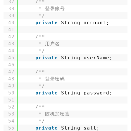
37
/**
38
* 登录账号
39
*/
40
private
String account;
41
42
/**
43
* 用户名
44
*/
45
private
String userName;
46
47
/**
48
* 登录密码
49
*/
50
private
String password;
51
52
/**
53
* 随机加密盐
54
*/
55
private
String salt;