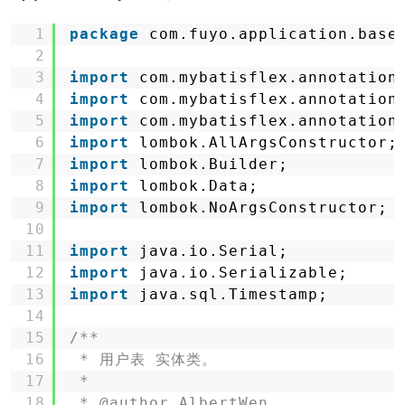
1
package
com.fuyo.application.base
2
3
import
com.mybatisflex.annotation
4
import
com.mybatisflex.annotation
5
import
com.mybatisflex.annotation
6
import
lombok.AllArgsConstructor;
7
import
lombok.Builder;
8
import
lombok.Data;
9
import
lombok.NoArgsConstructor;
10
11
import
java.io.Serial;
12
import
java.io.Serializable;
13
import
java.sql.Timestamp;
14
15
/**
16
* 用户表 实体类。
17
*
18
* @author AlbertWen