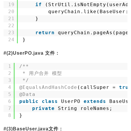
19
if
(StrUtil.isNotEmpty(userAd
20
queryChain.like(BaseUser:
21
}
22
23
return
queryChain.pageAs(page
24
}
#(2)UserPO.java 文件：
1
/**
2
* 用户合并 模型
3
*/
4
@EqualsAndHashCode
(callSuper = 
tru
5
@Data
6
public
class
UserPO 
extends
BaseUs
7
private
String roleNames;
8
}
#(3)BaseUser.java文件：