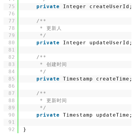
75
private
Integer createUserId;
76
77
/**
78
* 更新人
79
*/
80
private
Integer updateUserId;
81
82
/**
83
* 创建时间
84
*/
85
private
Timestamp createTime;
86
87
/**
88
* 更新时间
89
*/
90
private
Timestamp updateTime;
91
92
}