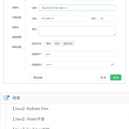
链接
【Java】MyBatis-Flex
【Java】Xbatis手册