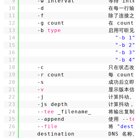
9
-w interval          等待 
10
-d                   在每一
11
-f                   除了
12
-g count             在 count
13
-b 
type
启用可听见
14
"-b 1"
15
"-b 2"
16
"-b 3"
17
"-b 4"
18
-c                   只在状
19
-r count             每 count
20
-s                   成功后立
21
-
v
显示版本信
22
-j                   计
23
-js depth            计算抖
24
--
tee
_filename_     将输出
25
--append             使用 --
te
26
--
file
将 
"desti
27
destination          DNS 名