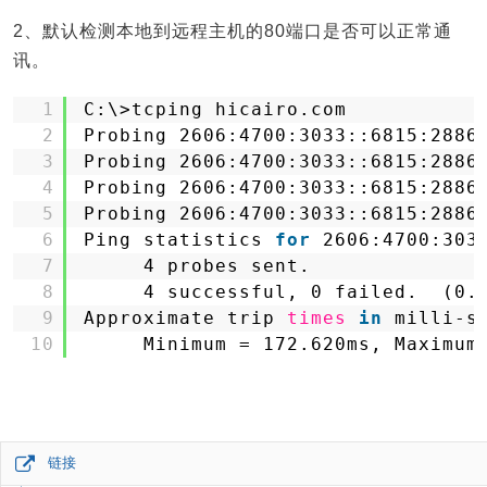
2、默认检测本地到远程主机的80端口是否可以正常通
讯。
1
C:\>tcping hicairo.com
2
Probing 2606:4700:3033::6815:2886
3
Probing 2606:4700:3033::6815:2886
4
Probing 2606:4700:3033::6815:2886
5
Probing 2606:4700:3033::6815:2886
6
Ping statistics 
for
2606:4700:303
7
4 probes sent.
8
4 successful, 0 failed.  (0.
9
Approximate trip 
times
in
milli-s
10
Minimum = 172.620ms, Maximum
链接