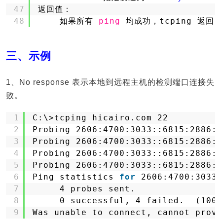
47
返回值：
48
如果所有 
ping
均成功，tcping 返回
三、示例
1、No response 表示本地到远程主机的检测端口连接失
败。
1
C:\>tcping hicairo.com 22
2
Probing 2606:4700:3033::6815:2886:
3
Probing 2606:4700:3033::6815:2886:
4
Probing 2606:4700:3033::6815:2886:
5
Probing 2606:4700:3033::6815:2886:
6
Ping statistics 
for
2606:4700:3033
7
4 probes sent.
8
0 successful, 4 failed.  (100
9
Was unable to connect, cannot prov