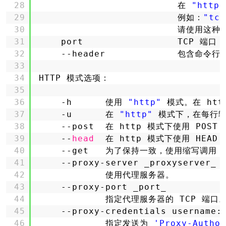
28
在 
"http"
29
例如：
"tcp
30
请使用这种
31
port                 TCP 
32
--header             包含
33
34
HTTP 模式选项：
35
36
-h      使用 
"http"
模式。在 ht
37
-u      在 
"http"
模式下，在每行输
38
--post  在 http 模式下使用 POST
39
--
head
在 http 模式下使用 HEAD
40
--get   为了保持一致，使用缩写调用 
41
--proxy-server _proxyserver_
42
使用代理服务器。
43
--proxy-port _port_
44
指定代理服务器的 TCP 端口。
45
--proxy-credentials username:
46
指定发送为 
'Proxy-Author