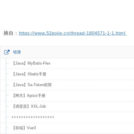
摘自：
https://www.52pojie.cn/thread-1804571-1-1.html
链接
【Java】MyBatis-Flex
【Java】Xbatis手册
【Java】Sa-Token权限
【网关】Apisix手册
【调度器】XXL-Job
++++++++++++++++++
【前端】Vue3