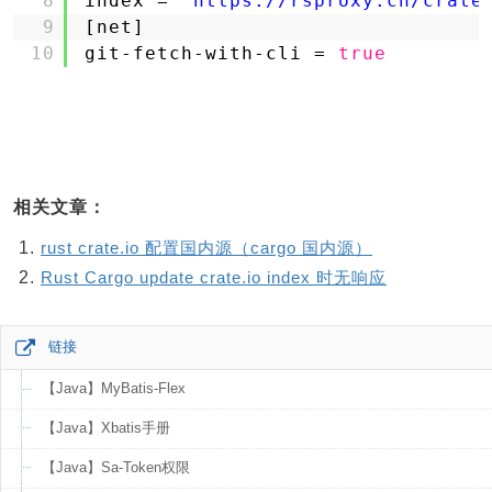
8
index = 
"https://rsproxy.cn/crate
9
[net]
10
git-fetch-with-cli = 
true
相关文章：
rust crate.io 配置国内源（cargo 国内源）
Rust Cargo update crate.io index 时无响应
链接
【Java】MyBatis-Flex
【Java】Xbatis手册
【Java】Sa-Token权限