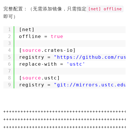
完整配置：（无需添加镜像，只需指定
[net] offline
即可）
1
[net]
2
offline = 
true
3
4
[
source
.crates-io]
5
registry = 
"https://github.com/rus
6
replace-with = 
'ustc'
7
8
[
source
.ustc]
9
registry = 
"git://mirrors.ustc.edu