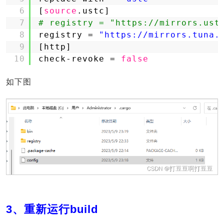
6
[
source
.ustc]
7
# registry = "https://mirrors.ust
8
registry = 
"https://mirrors.tuna.
9
[http]
10
check-revoke = 
false
如下图
3、重新运行build