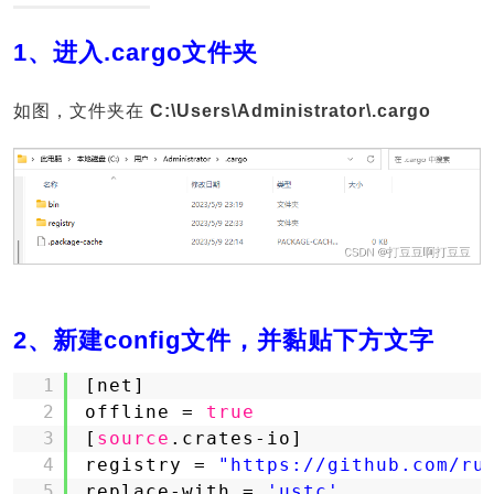
1、进入.cargo文件夹
如图，文件夹在
C:\Users\Administrator\.cargo
2、新建config文件，并黏贴下方文字
1
[net]
2
offline = 
true
3
[
source
.crates-io]
4
registry = 
"https://github.com/ru
5
replace-with = 
'ustc'