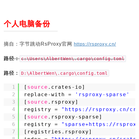
个人电脑备份
摘自：字节跳动RsProxy官网
https://rsproxy.cn/
路径：
c:\Users\AlbertWen\.cargo\config.toml
路径：
D:\AlbertWen\.cargo\config.toml
1
[
source
.crates-io]
2
replace-with = 
'rsproxy-sparse'
3
[
source
.rsproxy]
4
registry = 
"https://rsproxy.cn/cr
5
[
source
.rsproxy-sparse]
6
registry = 
"sparse+https://rsprox
7
[registries.rsproxy]