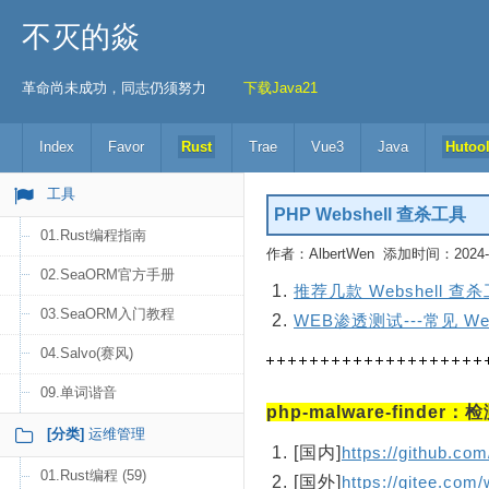
不灭的焱
革命尚未成功，同志仍须努力
下载Java21
Index
Favor
Rust
Trae
Vue3
Java
Hutoo
工具
PHP Webshell 查杀工具
01.Rust编程指南
作者：AlbertWen 添加时间：2024-03
02.SeaORM官方手册
推荐几款 Webshell 查
03.SeaORM入门教程
WEB渗透测试---常见 We
04.Salvo(赛风)
09.单词谐音
php-malware-finde
[分类]
运维管理
[国内]
https://github.com
01.Rust编程 (59)
[国外]
https://gitee.com