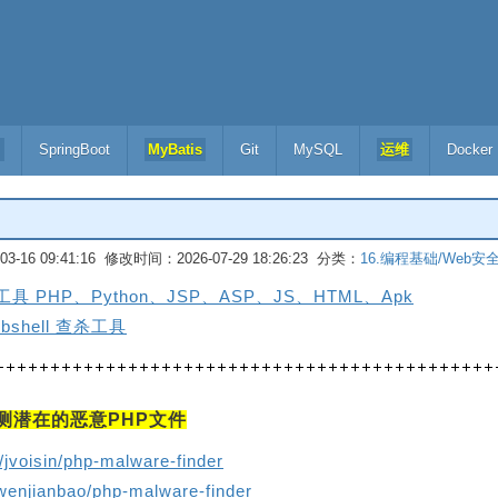
l
SpringBoot
MyBatis
Git
MySQL
运维
Docker
-16 09:41:16 修改时间：2026-07-29 18:26:23 分类：
16.编程基础/Web安
杀工具 PHP、Python、JSP、ASP、JS、HTML、Apk
bshell 查杀工具
r：检测潜在的恶意PHP文件
/jvoisin/php-malware-finder
/wenjianbao/php-malware-finder