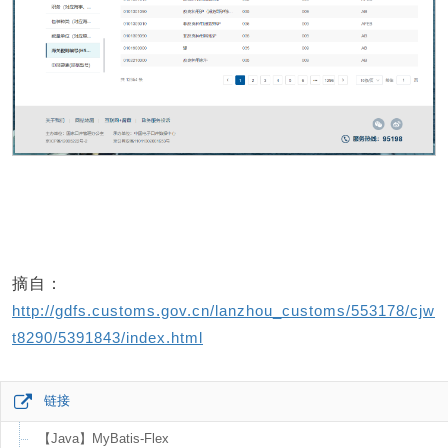
摘自：
http://gdfs.customs.gov.cn/lanzhou_customs/553178/cjw
t8290/5391843/index.html
链接
【Java】MyBatis-Flex