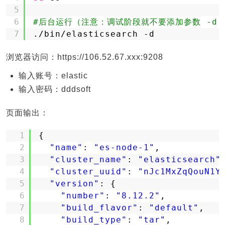
5
6
#后台运行（注意：调试阶段就不要添加参数 -d 
7
.
/bin/elasticsearch
-d
浏览器访问：https://106.52.67.xxx:9208
输入账号：elastic
输入密码：dddsoft
页面输出：
1
{
2
"name"
: 
"es-node-1"
,
3
"cluster_name"
: 
"elasticsearch"
4
"cluster_uuid"
: 
"nJc1MxZqQouN1Y
5
"version"
: {
6
"number"
: 
"8.12.2"
,
7
"build_flavor"
: 
"default"
,
8
"build_type"
: 
"tar"
,