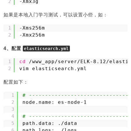
2
-Xmx3g
如果是本地入门学习测试，可以设置小些，如：
1
-Xms256m
2
-Xmx256m
4、配置
elasticsearch.yml
1
cd
/www_app/server/ELK-8
.12
/elasti
2
vim elasticsearch.yml
配置如下：
1
# -------------------------------
2
node.name: es-node-1
3
4
# -------------------------------
5
path.data: .
/data
6
path.logs: .
/logs