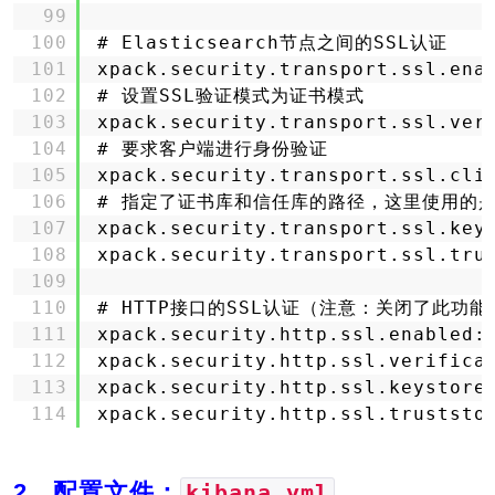
99
100
# Elasticsearch节点之间的SSL认证
101
xpack.security.transport.ssl.ena
102
# 设置SSL验证模式为证书模式
103
xpack.security.transport.ssl.ver
104
# 要求客户端进行身份验证
105
xpack.security.transport.ssl.cli
106
# 指定了证书库和信任库的路径，这里使用的是名为e
107
xpack.security.transport.ssl.key
108
xpack.security.transport.ssl.tru
109
110
# HTTP接口的SSL认证（注意：关闭了此功能
111
xpack.security.http.ssl.enabled:
112
xpack.security.http.ssl.verifica
113
xpack.security.http.ssl.keystore
114
xpack.security.http.ssl.truststo
2、配置文件：
kibana.yml