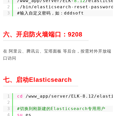
1
/www_app/server/ELK-
8.12
/elasticse
2
./bin/elasticsearch-reset-password
3
#输入自定义密码，如：dddsoft
六、开启防火墙端口：9208
在 阿里云、腾讯云、宝塔面板 等后台，按需对外开放端
口访问
七、启动Elasticsearch
1
cd
/www_app/server/ELK-8
.12
/elasti
2
3
#切换到刚新建的Elasticsearch专用用户
4
su
es