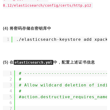
8.12/elasticsearch/config/certs/http.p12
(4) 将密码存储在密钥库中
1
.
/elasticsearch-keystore
add xpack
(5) 在
中，配置上述证书信息
elasticsearch.yml
1
# -------------------------------
2
#
3
# Allow wildcard deletion of indi
4
#
5
#action.destructive_requires_name
6
7