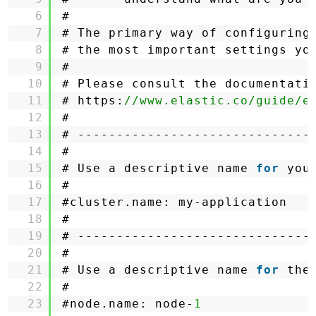
6
#
7
# The primary way of configuring
8
# the most important settings yo
9
#
10
# Please consult the documentati
11
# https:
//www.elastic.co/guide/e
12
#
13
# ------------------------------
14
#
15
# Use a descriptive name 
for
you
16
#
17
#cluster.name: my-application
18
#
19
# ------------------------------
20
#
21
# Use a descriptive name 
for
the
22
#
23
#node.name: node-
1