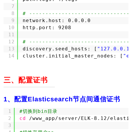
7
8
# -------------------------------
9
network.host: 0.0.0.0
10
http.port: 9208
11
12
# -------------------------------
13
discovery.seed_hosts: [
"127.0.0.1
14
cluster.initial_master_nodes: [
"e
三、配置证书
1、配置Elasticsearch节点间通信证书
1
#切换到bin目录
2
cd
/www_app/server/ELK-8
.12
/elasti
3