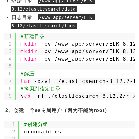
数据目录：
/www_app/server/ELK-
8.12/elasticsearch/data
日志目录：
/www_app/server/ELK-
8.12/elasticsearch/logs
1
#新建目录
2
mkdir
-pv 
/www_app/server/ELK-8
.12
3
mkdir
-pv 
/www_app/server/ELK-8
.12
4
mkdir
-pv 
/www_app/server/ELK-8
.12
5
6
#解压
7
tar
-xzvf .
/elasticsearch-8
.12.2-l
8
#拷贝到指定目录
9
\
cp
-rf .
/elasticsearch-8
.12.2/* 
/
2、创建一个es专属用户（因为不能为root）
1
#创建分组
2
groupadd es