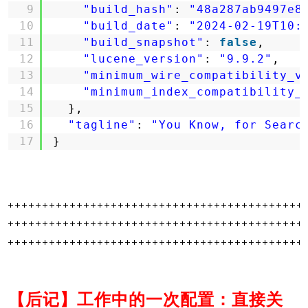
9
"build_hash"
: 
"48a287ab9497e8
10
"build_date"
: 
"2024-02-19T10:
11
"build_snapshot"
: 
false
,
12
"lucene_version"
: 
"9.9.2"
,
13
"minimum_wire_compatibility_v
14
"minimum_index_compatibility_
15
},
16
"tagline"
: 
"You Know, for Searc
17
}
【后记】工作中的一次配置：直接关