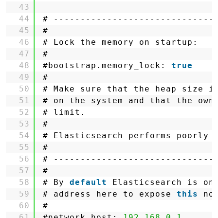
43
44
# ------------------------------
45
#
46
# Lock the memory on startup:
47
#
48
#bootstrap.memory_lock: 
true
49
#
50
# Make sure that the heap size i
51
# on the system and that the own
52
# limit.
53
#
54
# Elasticsearch performs poorly 
55
#
56
# ------------------------------
57
#
58
# By 
default
Elasticsearch is on
59
# address here to expose 
this
no
60
#
61
#network.host: 
192.168
.
0.1