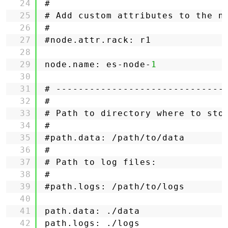
24
#
25
# Add custom attributes to the n
26
#
27
#node.attr.rack: r1
28
29
node.name: es-node-
1
30
31
# ------------------------------
32
#
33
# Path to directory where to sto
34
#
35
#path.data: /path/to/data
36
#
37
# Path to log files:
38
#
39
#path.logs: /path/to/logs
40
41
path.data: ./data
42
path.logs: ./logs