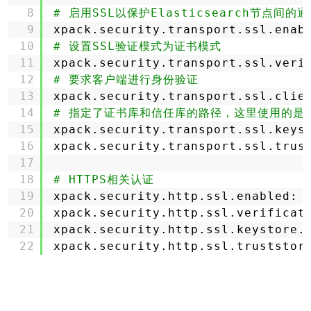
8
# 启用SSL以保护Elasticsearch节点间的
9
xpack.security.transport.ssl.enab
10
# 设置SSL验证模式为证书模式
11
xpack.security.transport.ssl.veri
12
# 要求客户端进行身份验证
13
xpack.security.transport.ssl.clie
14
# 指定了证书库和信任库的路径，这里使用的是名为el
15
xpack.security.transport.ssl.keys
16
xpack.security.transport.ssl.trus
17
18
# HTTPS相关认证
19
xpack.security.http.ssl.enabled: 
20
xpack.security.http.ssl.verificat
21
xpack.security.http.ssl.keystore.
22
xpack.security.http.ssl.truststor