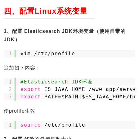
四、配置Linux系统变量
1、配置 Elasticsearch JDK环境变量（使用自带的
JDK）
1
vim 
/etc/profile
追加如下内容：
1
#Elasticsearch JDK环境
2
export
ES_JAVA_HOME=
/www_app/serve
3
export
PATH=$PATH:$ES_JAVA_HOME
/bi
使profile生效
1
source
/etc/profile