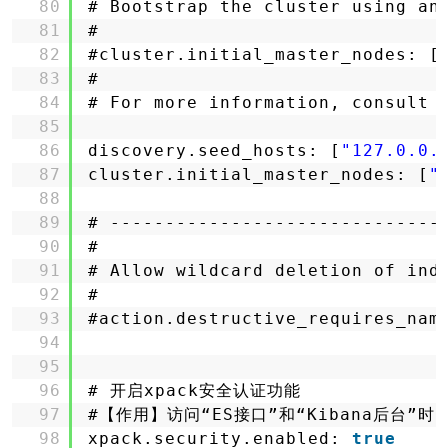
80
# Bootstrap the cluster using an
81
#
82
#cluster.initial_master_nodes: [
83
#
84
# For more information, consult 
85
86
discovery.seed_hosts: [
"127.0.0.
87
cluster.initial_master_nodes: [
"
88
89
# ------------------------------
90
#
91
# Allow wildcard deletion of ind
92
#
93
#action.destructive_requires_nam
94
95
96
# 开启xpack安全认证功能
97
#【作用】访问“ES接口”和“Kibana后台”
98
xpack.security.enabled: 
true