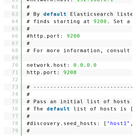
62
#
63
# By 
default
Elasticsearch liste
64
# finds starting at 
9200
. Set a 
65
#
66
#http.port: 
9200
67
#
68
# For more information, consult 
69
70
network.host: 
0.0
.
0.0
71
http.port: 
9208
72
73
# ------------------------------
74
#
75
# Pass an initial list of hosts 
76
# The 
default
list of hosts is [
77
#
78
#discovery.seed_hosts: [
"host1"
,
79
#