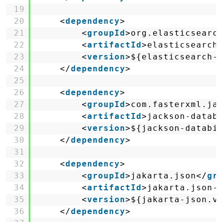
19
20
<
dependency
>
21
<
groupId
>org.elasticsearc
22
<
artifactId
>elasticsearch
23
<
version
>${elasticsearch-
24
</
dependency
>
25
26
<
dependency
>
27
<
groupId
>com.fasterxml.ja
28
<
artifactId
>jackson-datab
29
<
version
>${jackson-databi
30
</
dependency
>
31
32
<
dependency
>
33
<
groupId
>jakarta.json</
gr
34
<
artifactId
>jakarta.json-
35
<
version
>${jakarta-json.v
36
</
dependency
>