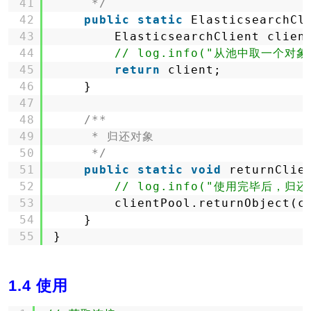
41
*/
42
public
static
ElasticsearchCl
43
ElasticsearchClient clien
44
// log.info("从池中取一个对象"
45
return
client;
46
}
47
48
/**
49
* 归还对象
50
*/
51
public
static
void
returnClie
52
// log.info("使用完毕后，归还对
53
clientPool.returnObject(c
54
}
55
}
1.4 使用