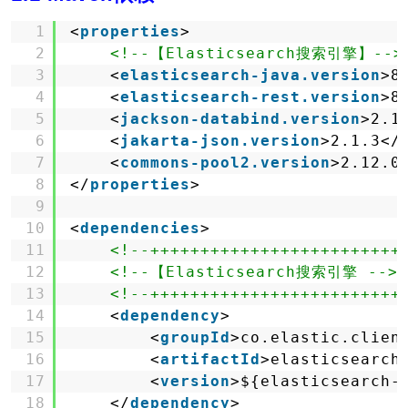
1
<
properties
>
2
<!--【Elasticsearch搜索引擎】-->
3
<
elasticsearch-java.version
>8
4
<
elasticsearch-rest.version
>8
5
<
jackson-databind.version
>2.1
6
<
jakarta-json.version
>2.1.3</
7
<
commons-pool2.version
>2.12.0
8
</
properties
>
9
10
<
dependencies
>
11
<!--+++++++++++++++++++++++++
12
<!--【Elasticsearch搜索引擎 -->
13
<!--+++++++++++++++++++++++++
14
<
dependency
>
15
<
groupId
>co.elastic.clien
16
<
artifactId
>elasticsearch
17
<
version
>${elasticsearch-
18
</
dependency
>