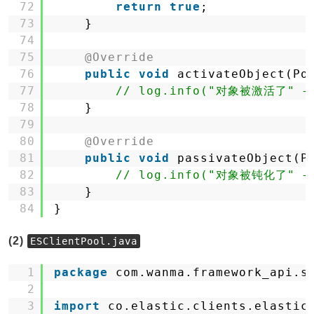
72
return
true
;
73
}
74
75
@Override
76
public
void
activateObject(Po
77
// log.info("对象被激活了" + p
78
}
79
80
@Override
81
public
void
passivateObject(P
82
// log.info("对象被钝化了" + p
83
}
84
}
(2)
ESClientPool.java
1
package
com.wanma.framework_api.s
2
3
import
co.elastic.clients.elastic