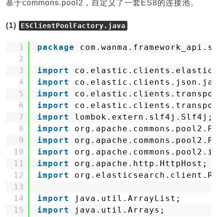
基于commons.pool2，自定义了一套ES8的连接池。
(1)
ESClientPoolFactory.java
1
package
com.wanma.framework_api.s
2
3
import
co.elastic.clients.elastic
4
import
co.elastic.clients.json.ja
5
import
co.elastic.clients.transpo
6
import
co.elastic.clients.transpo
7
import
lombok.extern.slf4j.Slf4j;
8
import
org.apache.commons.pool2.P
9
import
org.apache.commons.pool2.P
10
import
org.apache.commons.pool2.i
11
import
org.apache.http.HttpHost;
12
import
org.elasticsearch.client.R
13
14
import
java.util.ArrayList;
15
import
java.util.Arrays;