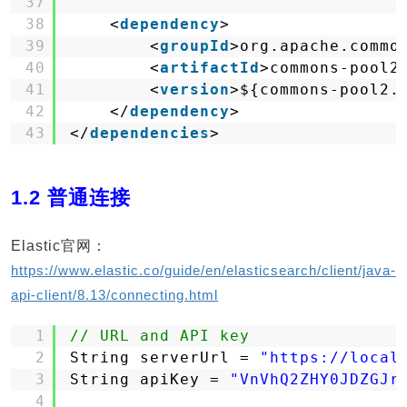
37
38
<
dependency
>
39
<
groupId
>org.apache.commo
40
<
artifactId
>commons-pool2
41
<
version
>${commons-pool2.
42
</
dependency
>
43
</
dependencies
>
1.2 普通连接
Elastic官网：
https://www.elastic.co/guide/en/elasticsearch/client/java-
api-client/8.13/connecting.html
1
// URL and API key
2
String serverUrl = 
"https://local
3
String apiKey = 
"VnVhQ2ZHY0JDZGJr
4