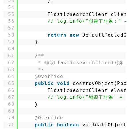
53
);
54
55
ElasticsearchClient clien
56
// log.info("创建了对象：" + 
57
58
return
new
DefaultPooledO
59
}
60
61
/**
62
* 销毁ElasticsearchClient对象
63
*/
64
@Override
65
public
void
destroyObject(Poo
66
ElasticsearchClient elast
67
// log.info("销毁了对象" + el
68
}
69
70
@Override
71
public
boolean
validateObject