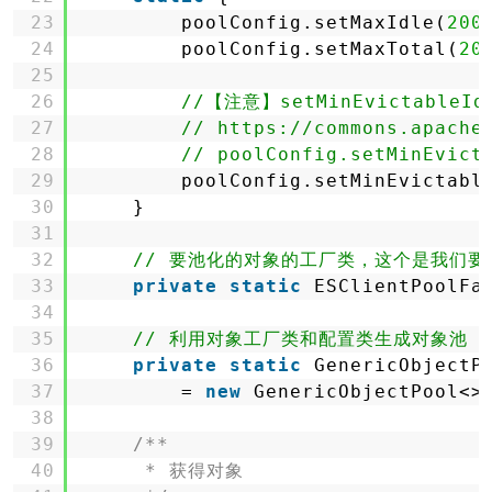
23
poolConfig.setMaxIdle(
200
24
poolConfig.setMaxTotal(
20
25
26
//【注意】setMinEvictableI
27
// https://commons.apache
28
// poolConfig.setMinEvict
29
poolConfig.setMinEvictabl
30
}
31
32
// 要池化的对象的工厂类，这个是我们要
33
private
static
ESClientPoolFa
34
35
// 利用对象工厂类和配置类生成对象池
36
private
static
GenericObjectP
37
= 
new
GenericObjectPool<>
38
39
/**
40
* 获得对象