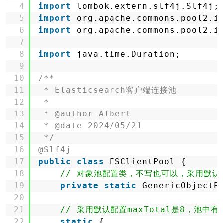
4
import
lombok.extern.slf4j.Slf4j;
5
import
org.apache.commons.pool2.i
6
import
org.apache.commons.pool2.i
7
8
import
java.time.Duration;
9
10
/**
11
* Elasticsearch客户端连接池
12
*
13
* @author Albert
14
* @date 2024/05/21
15
*/
16
@Slf4j
17
public
class
ESClientPool {
18
// 对象池配置类，不写也可以，采用默认
19
private
static
GenericObjectP
20
21
// 采用默认配置maxTotal是8，池中有8
22
static
{