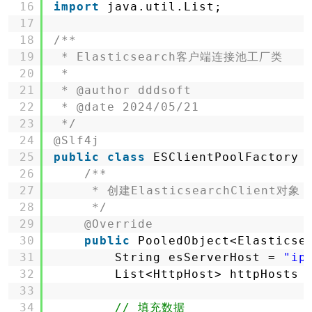
16
import
java.util.List;
17
18
/**
19
* Elasticsearch客户端连接池工厂类
20
*
21
* @author dddsoft
22
* @date 2024/05/21
23
*/
24
@Slf4j
25
public
class
ESClientPoolFactory 
26
/**
27
* 创建ElasticsearchClient对象
28
*/
29
@Override
30
public
PooledObject<Elasticse
31
String esServerHost = 
"ip
32
List<HttpHost> httpHosts 
33
34
// 填充数据