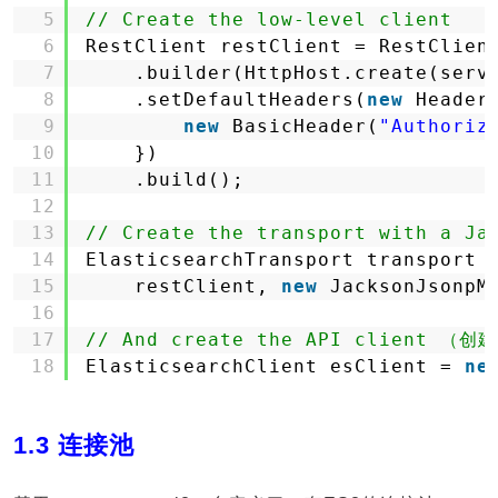
5
// Create the low-level client
6
RestClient restClient = RestClien
7
.builder(HttpHost.create(serv
8
.setDefaultHeaders(
new
Header
9
new
BasicHeader(
"Authoriz
10
})
11
.build();
12
13
// Create the transport with a Ja
14
ElasticsearchTransport transport 
15
restClient, 
new
JacksonJsonpM
16
17
// And create the API client （
18
ElasticsearchClient esClient = 
ne
1.3 连接池