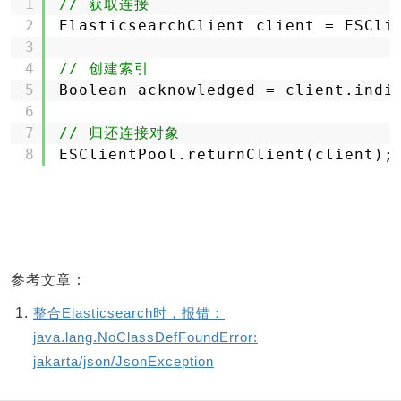
1
// 获取连接
2
ElasticsearchClient client = ESCli
3
4
// 创建索引
5
Boolean acknowledged = client.indi
6
7
// 归还连接对象
8
ESClientPool.returnClient(client);
参考文章：
整合Elasticsearch时，报错：
java.lang.NoClassDefFoundError:
jakarta/json/JsonException