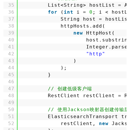
35
List<String> hostList = A
36
for
(
int
i = 
0
; i < hostL
37
String host = hostLis
38
httpHosts.add(
39
new
HttpHost(
40
host.substrin
41
Integer.parse
42
"http"
43
)
44
);
45
}
46
47
// 创建低级客户端
48
RestClient restClient = R
49
50
// 使用Jackson映射器创建传输层
51
ElasticsearchTransport tr
52
restClient, 
new
Jacks