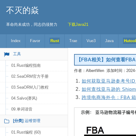
不灭的焱
革命尚未成功，同志仍须努力
下载Java21
Index
Favor
Rust
Trae
Vue3
Java
Hutoo
工具
【FBA相关】如何查看FBA Sh
01.Rust编程指南
作者：AlbertWen 添加时间：2024-07
02.SeaORM官方手册
如何获取亚马逊参考号ID
03.SeaORM入门教程
如何查找亚马逊的 Shipment
跨境电商海外仓：FBA
04.Salvo(赛风)
09.单词谐音
[分类]
运维管理
01.Rust编程 (60)