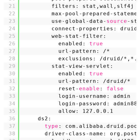
21
filters: stat,wall,slf4j
22
max-pool-prepared-stateme
23
use-global-data-
source
-st
24
connect-properties: druid
25
web-stat-filter:
26
enabled: 
true
27
url-pattern: /*
28
exclusions: 
/druid/
*,*.
29
stat-view-servlet:
30
enabled: 
true
31
url-pattern: 
/druid/
*
32
reset-
enable
: 
false
33
login-username: admin
34
login-password: admin88
35
allow: 127.0.0.1
36
ds2:
37
type
: com.alibaba.druid.poo
38
driver-class-name: org.post