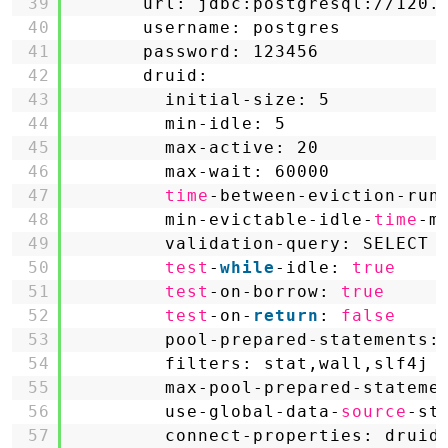
39
url: jdbc:postgresql:
//120
.
40
username: postgres
41
password: 123456
42
druid:
43
initial-size: 5
44
min-idle: 5
45
max-active: 20
46
max-wait: 60000
47
time
-between-eviction-run
48
min-evictable-idle-
time
-m
49
validation-query: SELECT 
50
test
-
while
-idle: 
true
51
test
-on-borrow: 
true
52
test
-on-
return
: 
false
53
pool-prepared-statements:
54
filters: stat,wall,slf4j
55
max-pool-prepared-stateme
56
use-global-data-
source
-st
57
connect-properties: druid