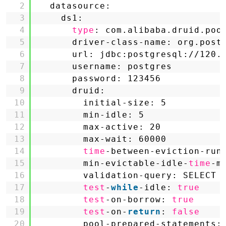
2
datasource:
3
ds1:
4
type
: com.alibaba.druid.poo
5
driver-class-name: org.post
6
url: jdbc:postgresql:
//120
.
7
username: postgres
8
password: 123456
9
druid:
10
initial-size: 5
11
min-idle: 5
12
max-active: 20
13
max-wait: 60000
14
time
-between-eviction-run
15
min-evictable-idle-
time
-m
16
validation-query: SELECT 
17
test
-
while
-idle: 
true
18
test
-on-borrow: 
true
19
test
-on-
return
: 
false
20
pool-prepared-statements: