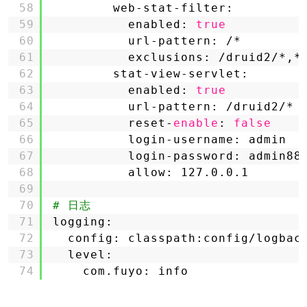
58
web-stat-filter:
59
enabled: 
true
60
url-pattern: /*
61
exclusions: 
/druid2/
*,*
62
stat-view-servlet:
63
enabled: 
true
64
url-pattern: 
/druid2/
*
65
reset-
enable
: 
false
66
login-username: admin
67
login-password: admin88
68
allow: 127.0.0.1
69
70
# 日志
71
logging:
72
config: classpath:config
/logbac
73
level:
74
com.fuyo: info