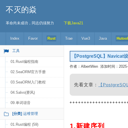
不灭的焱
革命尚未成功，同志仍须努力
下载Java21
Index
Favor
Rust
Trae
Vue3
Java
Hutoo
工具
【PostgreSQL】Navi
01.Rust编程指南
作者：AlbertWen 添加时间：2025-04
02.SeaORM官方手册
03.SeaORM入门教程
先看文章：
【Postgre
04.Salvo(赛风)
09.单词谐音
[分类]
运维管理
01.Rust编程 (59)
1.新建序列