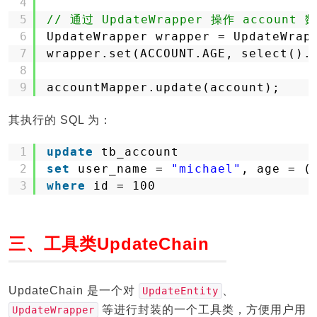
4
5
// 通过 UpdateWrapper 操作 account 
6
UpdateWrapper wrapper = UpdateWrap
7
wrapper.set(ACCOUNT.AGE, select().
8
9
accountMapper.update(account);
其执行的 SQL 为：
1
update
tb_account
2
set
user_name = 
"michael"
, age = (
3
where
id = 100
三、工具类UpdateChain
UpdateChain 是一个对
、
UpdateEntity
等进行封装的一个工具类，方便用户用
UpdateWrapper