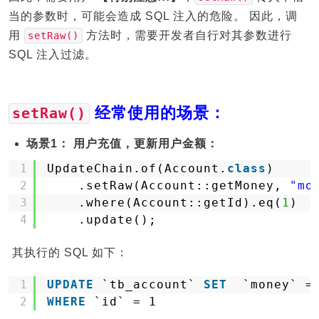
当的参数时，可能会造成 SQL 注入的危险。 因此，调
用
方法时，需要开发者自行对其参数进行
setRaw()
SQL 注入过滤。
经常使用的场景：
setRaw()
场景1： 用户充值，更新用户金额：
1
UpdateChain.of(Account.
class
)
2
.setRaw(Account::getMoney, 
"mo
3
.where(Account::getId).eq(
1
)
4
.update();
其执行的 SQL 如下：
1
UPDATE
`tb_account` 
SET
`money` =
2
WHERE
`id` = 1