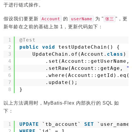
于进行链式操作。
假设我们要更新
的
为 "
"，更
Account
userName
张三
新年龄在之前的基础上加 1，更新代码如下：
1
@Test
2
public
void
testUpdateChain() {
3
UpdateChain.of(Account.
class
)
4
.set(Account::getUserName,
5
.setRaw(Account::getAge, 
"
6
.where(Account::getId).eq(
7
.update();
8
}
以上方法调用时，MyBatis-Flex 内部执行的 SQL 如
下：
1
UPDATE
`tb_account` 
SET
`user_name
2
WHERE
`id` = 1