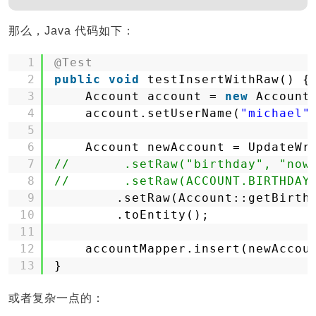
那么，Java 代码如下：
1
@Test
2
public
void
testInsertWithRaw() {
3
Account account = 
new
Account
4
account.setUserName(
"michael"
5
6
Account newAccount = UpdateWr
7
//       .setRaw("birthday", "now
8
//       .setRaw(ACCOUNT.BIRTHDAY
9
.setRaw(Account::getBirth
10
.toEntity();
11
12
accountMapper.insert(newAccou
13
}
或者复杂一点的：