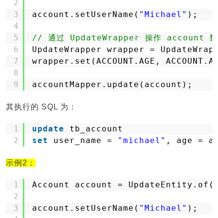
2
3
account.setUserName(
"Michael"
);
4
5
// 通过 UpdateWrapper 操作 account 
6
UpdateWrapper wrapper = UpdateWrap
7
wrapper.set(ACCOUNT.AGE, ACCOUNT.A
8
9
accountMapper.update(account);
其执行的 SQL 为：
1
update
tb_account
2
set
user_name = 
"michael"
, age = a
示例2：
1
Account account = UpdateEntity.of(
2
3
account.setUserName(
"Michael"
);