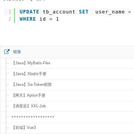
1
UPDATE
tb_account 
SET
user_name =
2
WHERE
id = 1
链接
【Java】MyBatis-Flex
【Java】Xbatis手册
【Java】Sa-Token权限
【网关】Apisix手册
【调度器】XXL-Job
++++++++++++++++++
【前端】Vue3