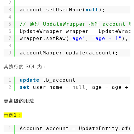
2
3
account.setUserName(
null
);
4
5
// 通过 UpdateWrapper 操作 account 
6
UpdateWrapper wrapper = UpdateWrap
7
wrapper.setRaw(
"age"
, 
"age + 1"
);
8
9
accountMapper.update(account);
其执行的 SQL 为：
1
update
tb_account
2
set
user_name = 
null
, age = age + 
更高级的用法
示例1：
1
Account account = UpdateEntity.of(