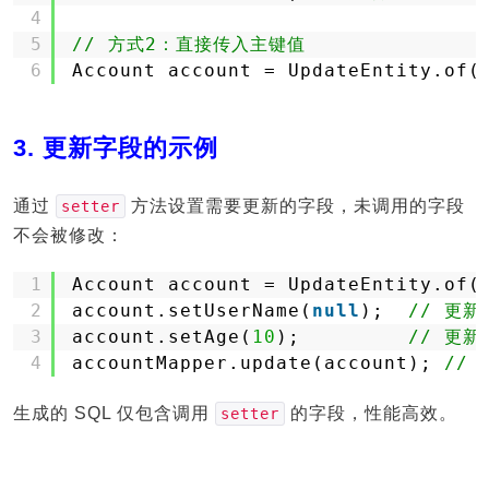
4
5
// 方式2：直接传入主键值
6
Account account = UpdateEntity.of(
3.
更新字段的示例
通过
方法设置需要更新的字段，未调用的字段
setter
不会被修改：
1
Account account = UpdateEntity.of(
2
account.setUserName(
null
);  
// 更新
3
account.setAge(
10
);         
// 更新
4
accountMapper.update(account); 
// 
生成的 SQL 仅包含调用
的字段，性能高效。
setter