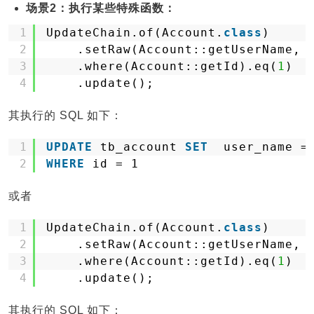
场景2：执行某些特殊函数：
1
UpdateChain.of(Account.
class
)
2
.setRaw(Account::getUserName, 
3
.where(Account::getId).eq(
1
)
4
.update();
其执行的 SQL 如下：
1
UPDATE
tb_account 
SET
user_name =
2
WHERE
id = 1
或者
1
UpdateChain.of(Account.
class
)
2
.setRaw(Account::getUserName, 
3
.where(Account::getId).eq(
1
)
4
.update();
其执行的 SQL 如下：