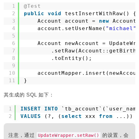
1
@Test
2
public
void
testInsertWithRaw() {
3
Account account = 
new
Account
4
account.setUserName(
"michael"
5
6
Account newAccount = UpdateWr
7
.setRaw(Account::getBirth
8
.toEntity();
9
10
accountMapper.insert(newAccou
11
}
其生成的 SQL 如下：
1
INSERT
INTO
`tb_account`(`user_nam
2
VALUES
(?, (
select
xxx 
from
...))
注意，通过
的设置，会
UpdateWrapper.setRaw()