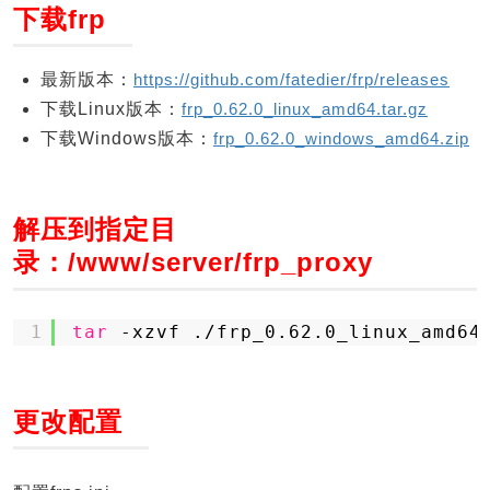
下载frp
最新版本：
https://github.com/fatedier/frp/releases
下载Linux版本：
frp_0.62.0_linux_amd64.tar.gz
下载Windows版本：
frp_0.62.0_windows_amd64.zip
解压到指定目
录：/www/server/frp_proxy
1
tar
-xzvf .
/frp_0
.62.0_linux_amd64
更改配置