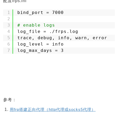
配置frps.ini
1
bind_port = 7000
2
3
# enable logs
4
log_file = .
/frps
.log
5
trace, debug, info, warn, error
6
log_level = info
7
log_max_days = 3
参考：
用frp搭建正向代理（http代理或socks5代理）