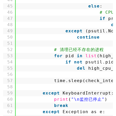
45
else
:
46
# CP
47
if
pr
48
d
49
except
(psutil.No
50
continue
51
52
# 清理已经不存在的进程
53
for
pid 
in
list
(high_
54
if
not
psutil.pid
55
del
high_cpu_
56
57
time.sleep(check_inte
58
59
except
KeyboardInterrupt:
60
print
(
"\n监控已停止"
)
61
break
62
except
Exception as e: