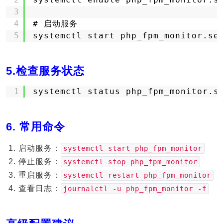
3
4
# 启动服务
5
systemctl start php_fpm_monitor.se
5.检查服务状态
1
systemctl status php_fpm_monitor.s
6. 常用命令
启动服务：
systemctl start php_fpm_monitor
停止服务：
systemctl stop php_fpm_monitor
重启服务：
systemctl restart php_fpm_monitor
查看日志：
journalctl -u php_fpm_monitor -f