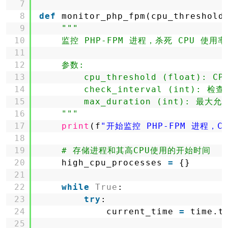
7
8
def
monitor_php_fpm(cpu_threshold
9
"""
10
监控 PHP-FPM 进程，杀死 CPU 使
11
12
参数:
13
cpu_threshold (float): 
14
check_interval (int): 检
15
max_duration (int): 最大
16
"""
17
print
(f
"开始监控 PHP-FPM 进程，CPU
18
19
# 存储进程和其高CPU使用的开始时间
20
high_cpu_processes 
=
{}
21
22
while
True
:
23
try
:
24
current_time 
=
time.t
25