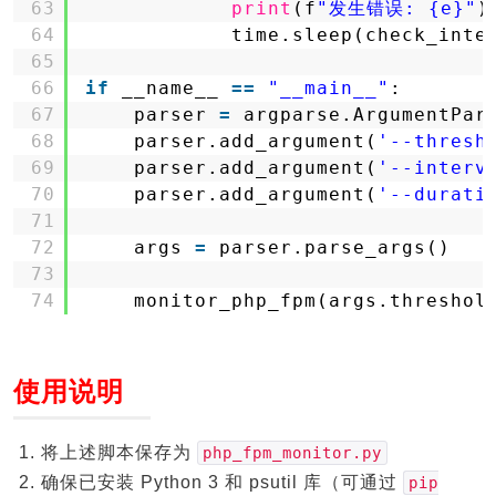
63
print
(f
"发生错误: {e}"
)
64
time.sleep(check_inte
65
66
if
__name__ 
=
=
"__main__"
:
67
parser 
=
argparse.ArgumentPar
68
parser.add_argument(
'--thresh
69
parser.add_argument(
'--interv
70
parser.add_argument(
'--durati
71
72
args 
=
parser.parse_args()
73
74
monitor_php_fpm(args.threshol
使用说明
将上述脚本保存为
php_fpm_monitor.py
确保已安装 Python 3 和 psutil 库（可通过
pip