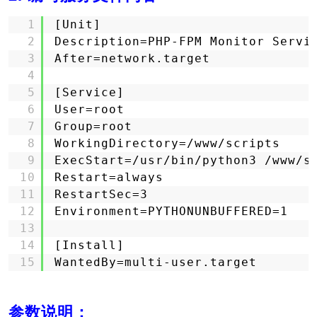
1
[Unit]
2
Description=PHP-FPM Monitor Servi
3
After=network.target
4
5
[Service]
6
User=root
7
Group=root
8
WorkingDirectory=
/www/scripts
9
ExecStart=
/usr/bin/python3
/www/s
10
Restart=always
11
RestartSec=3
12
Environment=PYTHONUNBUFFERED=1
13
14
[Install]
15
WantedBy=multi-user.target
参数说明：