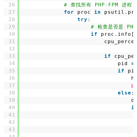
26
# 查找所有 PHP-FPM 进程
27
for
proc 
in
psutil.pr
28
try
:
29
# 检查是否是 PHP
30
if
proc.info[
31
cpu_perce
32
33
if
cpu_pe
34
pid 
=
35
if
pi
36
h
37
p
38
else
:
39
d
40
i
41
42
43
44