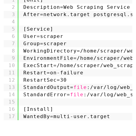
2
Description=Web Scraping Service
3
After=network.target postgresql.s
4
5
[Service]
6
User=scraper
7
Group=scraper
8
WorkingDirectory=
/home/scraper/we
9
EnvironmentFile=
/home/scraper/web
10
ExecStart=
/home/scraper/web_scrap
11
Restart=on-failure
12
RestartSec=30
13
StandardOutput=
file
:
/var/log/web_
14
StandardError=
file
:
/var/log/web_s
15
16
[Install]
17
WantedBy=multi-user.target