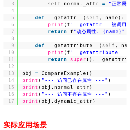
3
self
.normal_attr 
=
"正常属
4
5
def
__getattr__(
self
, name):
6
print
(f
"__getattr__ 被调用:
7
return
f
"动态属性: {name}"
8
9
def
__getattribute__(
self
, na
10
print
(f
"__getattribute__
11
return
super
().__getattri
12
13
obj 
=
CompareExample()
14
print
(
"--- 访问已存在属性 ---"
)
15
print
(obj.normal_attr)
16
print
(
"--- 访问不存在属性 ---"
)
17
print
(obj.dynamic_attr)
实际应用场景