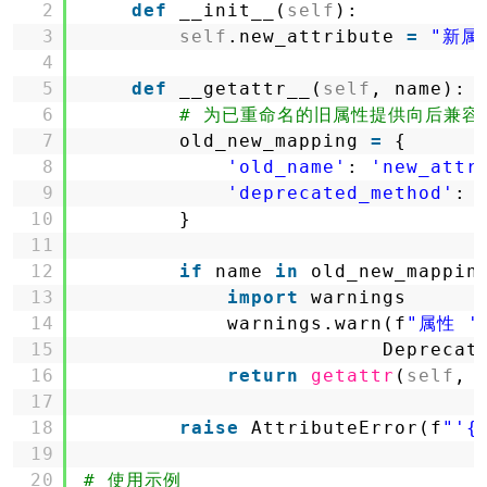
2
def
__init__(
self
):
3
self
.new_attribute 
=
"新属
4
5
def
__getattr__(
self
, name):
6
# 为已重命名的旧属性提供向后兼容
7
old_new_mapping 
=
{
8
'old_name'
: 
'new_attr
9
'deprecated_method'
: 
10
}
11
12
if
name 
in
old_new_mappin
13
import
warnings
14
warnings.warn(f
"属性 '{
15
Deprecat
16
return
getattr
(
self
, 
17
18
raise
AttributeError(f
"'{
19
20
# 使用示例