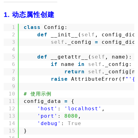
1. 动态属性创建
1
class
Config:
2
def
__init__(
self
, config_dic
3
self
._config 
=
config_dic
4
5
def
__getattr__(
self
, name):
6
if
name 
in
self
._config:
7
return
self
._config[n
8
raise
AttributeError(f
"'{
9
10
# 使用示例
11
config_data 
=
{
12
'host'
: 
'localhost'
,
13
'port'
: 
8080
,
14
'debug'
: 
True
15
}