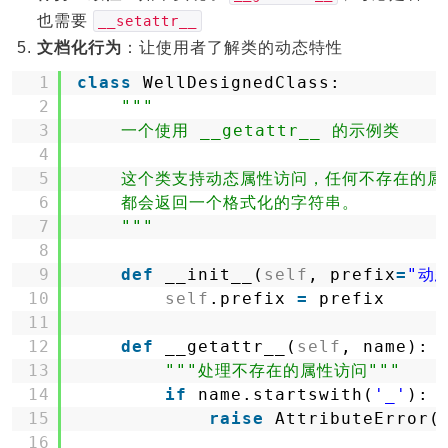
也需要
__setattr__
文档化行为
：让使用者了解类的动态特性
1
class
WellDesignedClass:
2
"""
3
一个使用 __getattr__ 的示例类
4
5
这个类支持动态属性访问，任何不存在的属
6
都会返回一个格式化的字符串。
7
"""
8
9
def
__init__(
self
, prefix
=
"动
10
self
.prefix 
=
prefix
11
12
def
__getattr__(
self
, name):
13
"""处理不存在的属性访问"""
14
if
name.startswith(
'_'
):
15
raise
AttributeError(
16