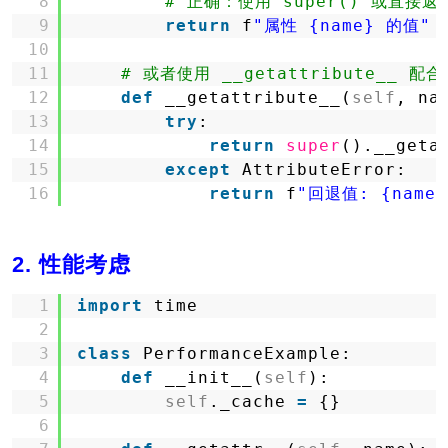
8
# 正确：使用 super() 或直接返
9
return
f
"属性 {name} 的值"
10
11
# 或者使用 __getattribute__ 配合 
12
def
__getattribute__(
self
, na
13
try
:
14
return
super
().__geta
15
except
AttributeError:
16
return
f
"回退值: {name}
2. 性能考虑
1
import
time
2
3
class
PerformanceExample:
4
def
__init__(
self
):
5
self
._cache 
=
{}
6