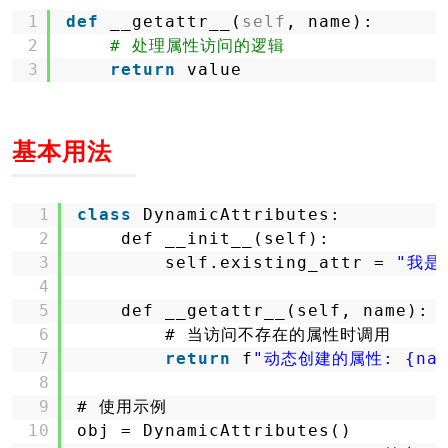
1
def
__getattr__(
self
, name):
2
# 处理属性访问的逻辑
3
return
value
基本用法
1
class
DynamicAttributes:
2
def __init__(self):
3
self.existing_attr = 
"我是
4
5
def __getattr__(self, name):
6
# 当访问不存在的属性时调用
7
return
f
"动态创建的属性: {nam
8
9
# 使用示例
10
obj = DynamicAttributes()