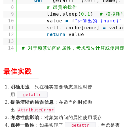
7
def
__getattr__(
self
, name):
8
# 昂贵的操作
9
time.sleep(
0.1
)  
# 模拟耗时
10
value 
=
f
"计算出的 {name}"
11
self
._cache[name] 
=
value
12
return
value
13
14
# 对于频繁访问的属性，考虑预先计算或使用缓
最佳实践
明确用途
：只在确实需要动态属性时使
用
__getattr__
提供清晰的错误信息
：在适当的时候抛
出
AttributeError
考虑性能影响
：对频繁访问的属性使用缓存
保持一致性
：如果实现了
，考虑是否
__getattr__