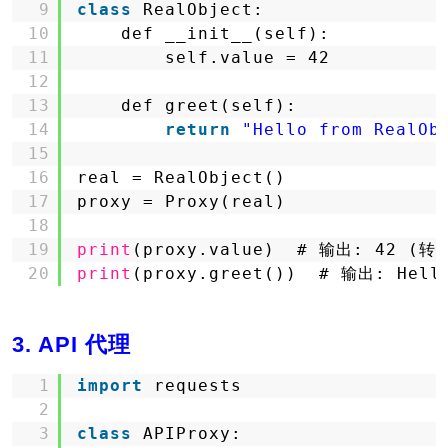
9
class
RealObject:
10
def __init__(self):
11
self.value = 42
12
13
def greet(self):
14
return
"Hello from RealOb
15
16
real = RealObject()
17
proxy = Proxy(real)
18
19
print
(proxy.value)  # 输出: 42 (转
20
print
(proxy.greet())  # 输出: Hell
3. API 代理
1
import
requests
2
3
class
APIProxy: