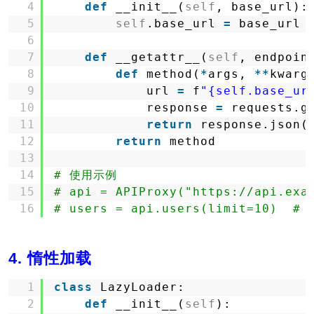
4
def
__init__(
self
, base_url):
5
self
.base_url 
=
base_url
6
7
def
__getattr__(
self
, endpoin
8
def
method(
*
args, 
*
*
kwarg
9
url 
=
f
"{self.base_ur
10
response 
=
requests.g
11
return
response.json(
12
return
method
13
14
# 使用示例
15
# api = APIProxy("https://api.exa
16
# users = api.users(limit=10)  #
4. 惰性加载
1
class
LazyLoader:
2
def
__init__(
self
):