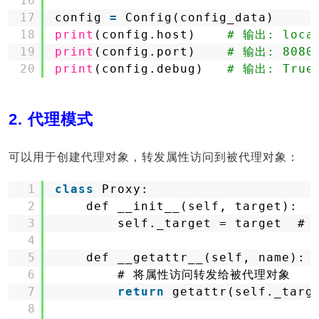
16
17
config 
=
Config(config_data)
18
print
(config.host)    
# 输出: loca
19
print
(config.port)    
# 输出: 8080
20
print
(config.debug)   
# 输出: True
2. 代理模式
可以用于创建代理对象，转发属性访问到被代理对象：
1
class
Proxy:
2
def __init__(self, target):
3
self._target = target  
4
5
def __getattr__(self, name):
6
# 将属性访问转发给被代理对象
7
return
getattr(self._targ
8