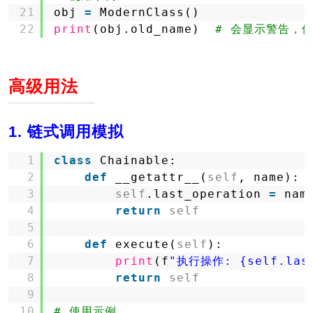
21
obj 
=
ModernClass()
22
print
(obj.old_name)  
# 会显示警告，
高级用法
1. 链式调用模拟
1
class
Chainable:
2
def
__getattr__(
self
, name):
3
self
.last_operation 
=
nam
4
return
self
5
6
def
execute(
self
):
7
print
(f
"执行操作: {self.last
8
return
self
9
10
# 使用示例