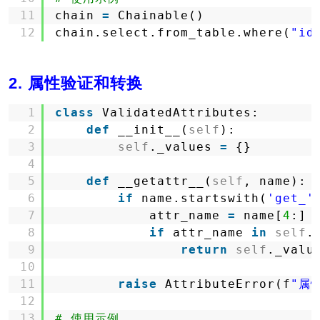
11
chain 
=
Chainable()
12
chain.select.from_table.where(
"id
2. 属性验证和转换
1
class
ValidatedAttributes:
2
def
__init__(
self
):
3
self
._values 
=
{}
4
5
def
__getattr__(
self
, name):
6
if
name.startswith(
'get_'
7
attr_name 
=
name[
4
:]
8
if
attr_name 
in
self
.
9
return
self
._valu
10
11
raise
AttributeError(f
"属性
12
13
# 使用示例