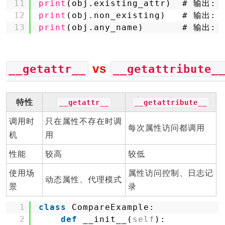
11
print
(obj.existing_attr)  # 输
12
print
(obj.non_existing)   # 输出:
13
print
(obj.any_name)       # 输出
vs
__getattr__
__getattribute_
特性
__getattr__
__getattribute__
调用时
只在属性不存在时调
每次属性访问都调用
机
用
性能
较高
较低
使用场
属性访问控制、日志记
动态属性、代理模式
景
录
1
class
CompareExample:
2
def
__init__(
self
):