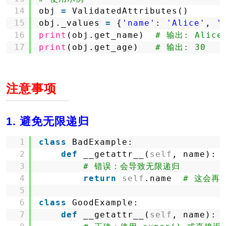
14
obj 
=
ValidatedAttributes()
15
obj._values 
=
{
'name'
: 
'Alice'
, 
'
16
print
(obj.get_name)  
# 输出: Alice
17
print
(obj.get_age)   
# 输出: 30
注意事项
1. 避免无限递归
1
class
BadExample:
2
def
__getattr__(
self
, name):
3
# 错误：会导致无限递归
4
return
self
.name  
# 这会再次
5
6
class
GoodExample:
7
def
__getattr__(
self
, name):