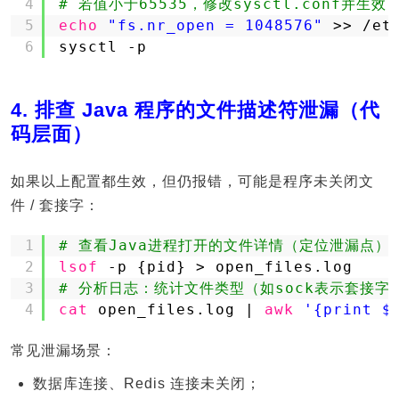
4
# 若值小于65535，修改sysctl.conf并生效
5
echo
"fs.nr_open = 1048576"
>> 
/et
6
sysctl -p
4. 排查 Java 程序的文件描述符泄漏（代
码层面）
如果以上配置都生效，但仍报错，可能是程序未关闭文
件 / 套接字：
1
# 查看Java进程打开的文件详情（定位泄漏点）
2
lsof
-p {pid} > open_files.log
3
# 分析日志：统计文件类型（如sock表示套接字
4
cat
open_files.log | 
awk
'{print $
常见泄漏场景：
数据库连接、Redis 连接未关闭；