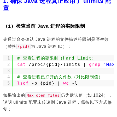
1. 确保 Java 进程真正应用了 ulimits 配
置
（1）检查当前 Java 进程的实际限制
先通过命令确认 Java 进程的文件描述符限制是否生效
（替换
为 Java 进程 ID）：
{pid}
1
# 查看进程的硬限制（Hard Limit）
2
cat
/proc/
{pid}
/limits
| 
grep
"Max
3
4
# 查看进程已打开的文件数（对比限制值）
5
lsof
-p {pid} | 
wc
-l
如果输出的
仍为默认值（如 1024），
Max open files
说明 ulimits 配置未传递到 Java 进程，需按以下方式修
复：