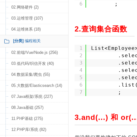
6
;
02.网络硬件 (2)
03.运维管理 (107)
2.查询集合函数
04.运维体系 (18)
[分类]
编程相关
1
List<Employee
02.前端/Vue/Node.js (256)
2
.sele
3
.sele
03.低代码/织信开发 (40)
4
.sele
04.数据采集/爬虫 (55)
5
.sele
6
.list
05.大数据/Elasticsearch (14)
7
;
07.Java框架/系统 (227)
08.Java基础 (257)
3.and(...) 和 or(..
11.PHP基础 (275)
12.PHP库/系统 (82)