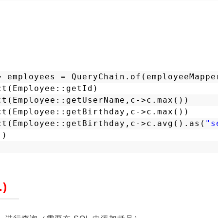
> employees = QueryChain.of(employeeMappe
ct(Employee::getId)
ct(Employee::getUserName,c->c.max())
ct(Employee::getBirthday,c->c.max())
ct(Employee::getBirthday,c->c.avg().as(
"s
()
.)