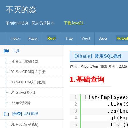
不灭的焱
革命尚未成功，同志仍须努力
下载Java21
Index
Favor
Rust
Trae
Vue3
Java
Hutoo
工具
【Xbatis】常用SQL操作
01.Rust编程指南
作者：AlbertWen 添加时间：2026-06
02.SeaORM官方手册
1.基础查询
03.SeaORM入门教程
04.Salvo(赛风)
1
List<Employee
09.单词谐音
2
.like(
3
.eq(Em
[分类]
运维管理
4
.gt(Em
5
.list(
01.Rust编程 (59)