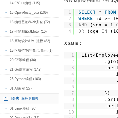
假设我们要构建如下的 SQ
14.C/C++编程 (115)
1
SELECT
* 
FROM
15.OpenResty_Lua (109)
2
WHERE
id >= 1
16.编程基础/Web安全 (72)
3
AND
(sex = 1 
4
OR
(age 
IN
(1
17.性能测试/JMeter (10)
18.系统设计/UML建模 (82)
Xbatis：
19.区块链/数字货币/量化 (1)
1
List<Employe
20.C#等编程 (34)
2
.gte
3
.nes
21.Go语言编程 (142)
4
23.Python编程 (103)
5
6
31.AI编程 (27)
7
})
[分类]
服务器相关
8
.or(
9
.nes
01.Linux基础 (90)
10
02.Docker/K8s (14)