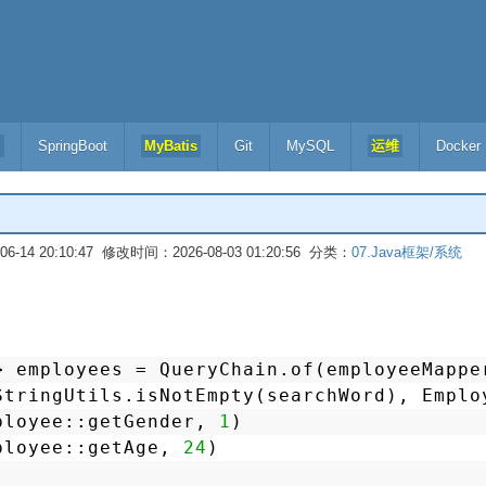
l
SpringBoot
MyBatis
Git
MySQL
运维
Docker
-14 20:10:47 修改时间：2026-08-03 01:20:56 分类：
07.Java框架/系统
> employees = QueryChain.of(employeeMappe
StringUtils.isNotEmpty(searchWord), Emplo
ployee::getGender, 
1
)
ployee::getAge, 
24
)
)