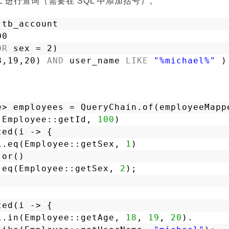
L 进行查询（需要在 SQL 中添加括号）。
tb_account
00
OR
sex = 2)
8,19,20) 
AND
user_name 
LIKE
"%michael%"
)
e> employees = QueryChain.of(employeeMapp
(Employee::getId, 
100
)
ted(i -> {
i.eq(Employee::getSex, 
1
)
.or()
.eq(Employee::getSex, 
2
);
)
ted(i -> {
i.in(Employee::getAge, 
18
, 
19
, 
20
).