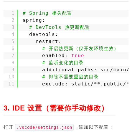
1
# Spring 相关配置
2
spring:  
3
# DevTools 热更新配置
4
devtools:
5
restart:
6
# 开启热更新（仅开发环境生效）
7
enabled: 
true
8
# 监听变化的目录
9
additional-paths: src
/main/
10
# 排除不需要重启的目录
11
exclude: static/**,public/*
3. IDE 设置（需要你手动修改）
打开
，添加以下配置：
.vscode/settings.json