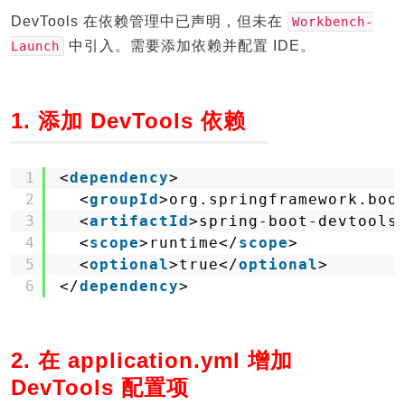
DevTools 在依赖管理中已声明，但未在
Workbench-
中引入。需要添加依赖并配置 IDE。
Launch
1. 添加 DevTools 依赖
1
<
dependency
>
2
<
groupId
>org.springframework.boo
3
<
artifactId
>spring-boot-devtools
4
<
scope
>runtime</
scope
>
5
<
optional
>true</
optional
>
6
</
dependency
>
2. 在 application.yml 增加
DevTools 配置项