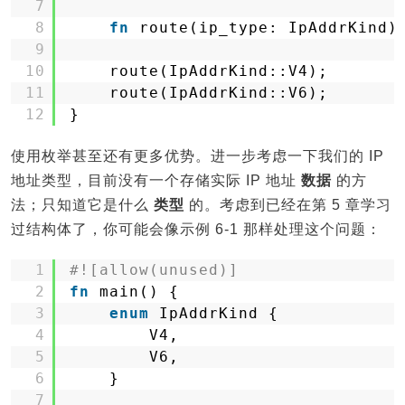
7
8
fn
route(ip_type: IpAddrKind)
9
10
route(IpAddrKind::V4);
11
route(IpAddrKind::V6);
12
}
使用枚举甚至还有更多优势。进一步考虑一下我们的 IP
地址类型，目前没有一个存储实际 IP 地址
数据
的方
法；只知道它是什么
类型
的。考虑到已经在第 5 章学习
过结构体了，你可能会像示例 6-1 那样处理这个问题：
1
#![allow(unused)]
2
fn
main() {
3
enum
IpAddrKind {
4
V4,
5
V6,
6
}
7