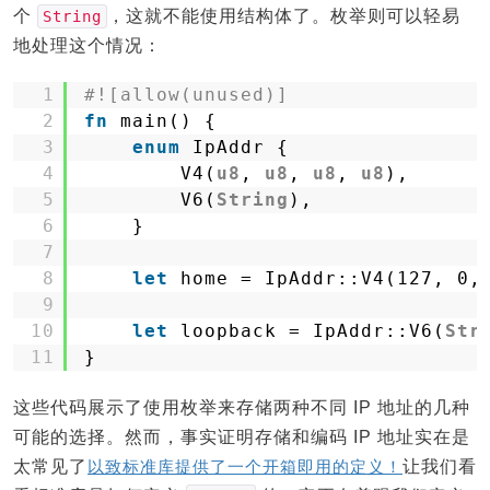
个
，这就不能使用结构体了。枚举则可以轻易
String
地处理这个情况：
1
#![allow(unused)]
2
fn
main() {
3
enum
IpAddr {
4
V4(
u8
, 
u8
, 
u8
, 
u8
),
5
V6(
String
),
6
}
7
8
let
home = IpAddr::V4(127, 0,
9
10
let
loopback = IpAddr::V6(
Str
11
}
这些代码展示了使用枚举来存储两种不同 IP 地址的几种
可能的选择。然而，事实证明存储和编码 IP 地址实在是
太常见了
以致标准库提供了一个开箱即用的定义！
让我们看