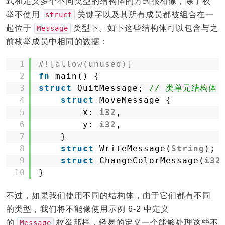
式和定义多个不同类型的结构体的方式很相像，除了枚
举不使用
关键字以及其所有成员都被组合在一
struct
起位于
类型下。如下这些结构体可以包含与之
Message
前枚举成员中相同的数据：
1
#![allow(unused)]
2
fn
main() {
3
struct
QuitMessage; 
// 类单元结构体
4
struct
MoveMessage {
5
x: 
i32
,
6
y: 
i32
,
7
}
8
struct
WriteMessage(
String
); 
9
struct
ChangeColorMessage(
i32
10
}
不过，如果我们使用不同的结构体，由于它们都有不同
的类型，我们将不能像使用示例 6-2 中定义
的
枚举那样，轻易的定义一个能够处理这些不
Message