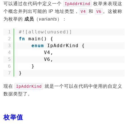
可以通过在代码中定义一个
枚举来表现这
IpAddrKind
个概念并列出可能的 IP 地址类型，
和
。这被称
V4
V6
为枚举的
成员
（
variants
）：
1
#![allow(unused)]
2
fn
main() {
3
enum
IpAddrKind {
4
V4,
5
V6,
6
}
7
}
现在
就是一个可以在代码中使用的自定义
IpAddrKind
数据类型了。
枚举值