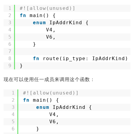
1
#![allow(unused)]
2
fn
main() {
3
enum
IpAddrKind {
4
V4,
5
V6,
6
}
7
8
fn
route(ip_type: IpAddrKind) 
9
}
现在可以使用任一成员来调用这个函数：
1
#![allow(unused)]
2
fn
main() {
3
enum
IpAddrKind {
4
V4,
5
V6,
6
}