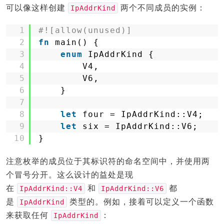
可以像这样创建
两个不同成员的实例：
IpAddrKind
1
#![allow(unused)]
2
fn
main() {
3
enum
IpAddrKind {
4
V4,
5
V6,
6
}
7
8
let
four = IpAddrKind::V4;
9
let
six = IpAddrKind::V6;
10
}
注意枚举的成员位于其标识符的命名空间中，并使用两
个冒号分开。这么设计的益处是现
在
和
都
IpAddrKind::V4
IpAddrKind::V6
是
类型的。例如，接着可以定义一个函数
IpAddrKind
来获取任何
：
IpAddrKind