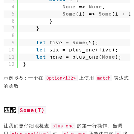
4
None
=> 
None
,
5
Some
(i) => 
Some
(i + 1
6
}
7
}
8
9
let
five = 
Some
(5);
10
let
six = plus_one(five);
11
let
none = plus_one(
None
);
12
}
示例 6-5：一个在
上使用
表达式
Option<i32>
match
的函数
匹配
Some(T)
让我们更仔细地检查
的第一行操作。当调
plus_one
用
时，
函数体中的
将