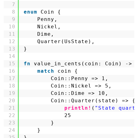
7
8
enum
Coin {
9
Penny,
10
Nickel,
11
Dime,
12
Quarter(UsState),
13
}
14
15
fn
value_in_cents(coin: Coin) -> 
16
match
coin {
17
Coin::Penny => 1,
18
Coin::Nickel => 5,
19
Coin::Dime => 10,
20
Coin::Quarter(state) => {
21
println!
(
"State quart
22
25
23
}
24
}
25
}