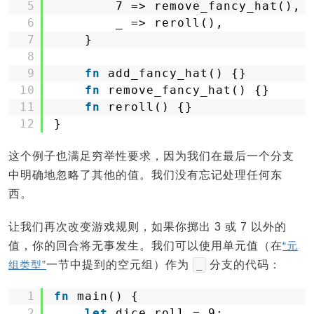
5
7 => remove_fancy_hat(),
6
_ => reroll(),
7
}
8
9
fn
add_fancy_hat() {}
10
fn
remove_fancy_hat() {}
11
fn
reroll() {}
12
}
这个例子也满足穷举性要求，因为我们在最后一个分支
中明确地忽略了其他的值。我们没有忘记处理任何东
西。
让我们再次改变游戏规则，如果你掷出 3 或 7 以外的
值，你的回合将无事发生。我们可以使用单元值（在
“元
组类型”
一节中提到的空元组）作为
分支的代码：
_
1
fn
main() {
2
let
dice_roll = 9;