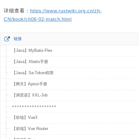
详细查看：
https://www.rustwiki.org.cn/zh-
CN/book/ch06-02-match.html
链接
【Java】MyBatis-Flex
【Java】Xbatis手册
【Java】Sa-Token权限
【网关】Apisix手册
【调度器】XXL-Job
++++++++++++++++++
【前端】Vue3
【前端】Vue Router