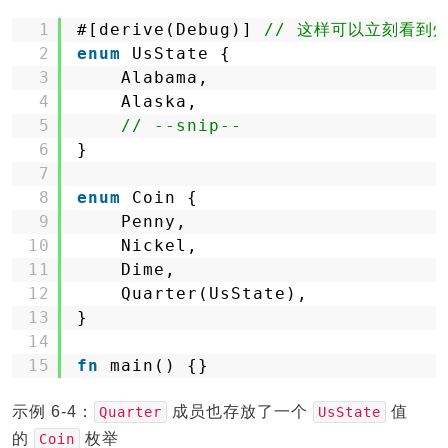
1
#[derive(Debug)] 
// 这样可以立刻看到
2
enum
UsState {
3
Alabama,
4
Alaska,
5
// --snip--
6
}
7
8
enum
Coin {
9
Penny,
10
Nickel,
11
Dime,
12
Quarter(UsState),
13
}
14
15
fn
main() {}
示例 6-4：
成员也存放了一个
值
Quarter
UsState
的
枚举
Coin