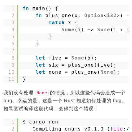
1
fn
main() {
2
fn
plus_one(x: 
Option
<
i32
>) -
3
match
x {
4
Some
(i) => 
Some
(i + 1
5
}
6
}
7
8
let
five = 
Some
(5);
9
let
six = plus_one(five);
10
let
none = plus_one(
None
);
11
}
我们没有处理
的情况，所以这些代码会造成一个
None
bug。幸运的是，这是一个 Rust 知道如何处理的 bug。
如果尝试编译这段代码，会得到这个错误：
1
$ cargo run
2
Compiling enums v0.1.0 (
file
:
/