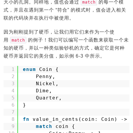
大小的孔洞。同样地，值也会通过
的每一个模
match
式，并且在遇到第一个 “符合” 的模式时，值会进入相关
联的代码块并在执行中被使用。
因为刚刚提到了硬币，让我们用它们来作为一个使
用
的例子！我们可以编写一个函数来获取一个未
match
知的硬币，并以一种类似验钞机的方式，确定它是何种
硬币并返回它的美分值，如示例 6-3 中所示。
1
enum
Coin {
2
Penny,
3
Nickel,
4
Dime,
5
Quarter,
6
}
7
8
fn
value_in_cents(coin: Coin) -> 
9
match
coin {