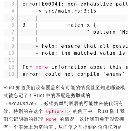
3
error[E0004]: non-exhaustive patt
4
--> src
/main
.rs:3:15
5
|
6
3   |         match x {
7
|               ^ pattern `No
8
|
9
= help: ensure that all possi
10
= note: the matched value is 
11
12
For 
more
information about this e
13
error: could not compile `enums` 
Rust 知道我们没有覆盖所有可能的情况甚至知道哪些模
式被忘记了！Rust 中的匹配是
穷举式的
（
exhaustive
）：必须穷举到最后的可能性来使代码有
效。特别的在这个
的例子中，Rust 防止我
Option<T>
们忘记明确的处理
的情况，这让我们免于假设拥
None
有一个实际上为空的值，从而使之前提到的价值亿万的