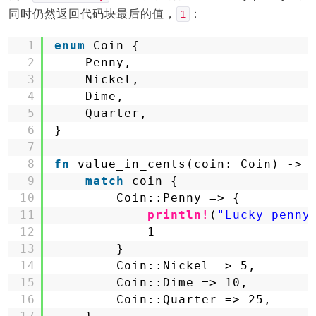
同时仍然返回代码块最后的值，
：
1
1
enum
Coin {
2
Penny,
3
Nickel,
4
Dime,
5
Quarter,
6
}
7
8
fn
value_in_cents(coin: Coin) -> 
9
match
coin {
10
Coin::Penny => {
11
println!
(
"Lucky penny
12
1
13
}
14
Coin::Nickel => 5,
15
Coin::Dime => 10,
16
Coin::Quarter => 25,