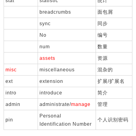
stat
statistic
统计
breadcrumbs
面包屑
sync
同步
No
编号
num
数量
assets
资源
misc
miscellaneous
混杂的
ext
extension
扩展/扩展名
intro
introduce
简介
admin
administrate/
manage
管理
Personal
pin
个人识别密码
Identification Number