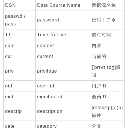
DSN
Data Source Name
数据源名称
passwd /
password
密码；口令
pass
TTL
Time To Live
超时时间
cont
content
内容
cur
current
当前的
['prɪvɪlɪdʒ]权
priv
privilege
限
uid
user_id
用户ID
mid
member_id
会员ID
[dɪ'skrɪpʃ(ə)n]
descrip
description
描述
cate
category
分类