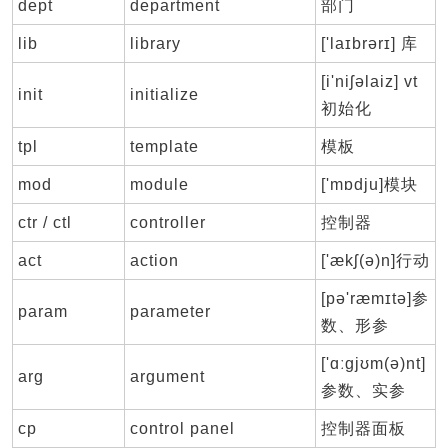
dept
department
部门
lib
library
['laɪbrərɪ] 库
[i'niʃəlaiz] vt
init
initialize
初始化
tpl
template
模板
mod
module
['mɒdju]模块
ctr / ctl
controller
控制器
act
action
['ækʃ(ə)n]行动
[pə'ræmɪtə]参
param
parameter
数、形参
['ɑːgjʊm(ə)nt]
arg
argument
参数、实参
cp
control panel
控制器面板