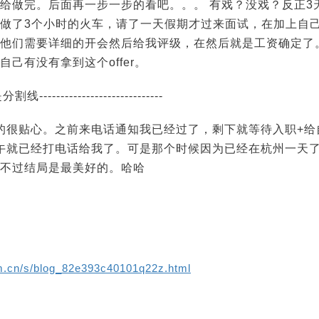
给做完。后面再一步一步的看吧。。。 有戏？没戏？反正3
做了3个小时的火车，请了一天假期才过来面试，在加上自
他们需要详细的开会然后给我评级，在然后就是工资确定了
己有没有拿到这个offer。
我是分割线-----------------------------
很贴心。之前来电话通知我已经过了，剩下就等待入职+给自己起
午就已经打电话给我了。可是那个时候因为已经在杭州一天
不过结局是最美好的。哈哈
om.cn/s/blog_82e393c40101q22z.html