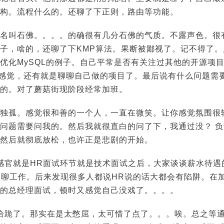
构。流程什么的。还聊了下正则，路由等功能。
r，花名叫石佛。。。。的确很有几分石佛的气质。不露声色。很
子，啥的，还聊了下KMP算法。果断被鄙视了。记不得了。后
优化MySQL的例子。自己平常是否有关注过其他的开源项
上的感觉，还有就是聊聊自己做的项目了。最后说有什么问题需
的。对了蘑菇街现阶段经常加班。
独孤。感觉很和善的一个人，一直在微笑。让你感觉氛围很
问题需要问我的。然后我就很直白的问了下，我通过没？ 负责
然后就彻底放松，也许正是悲剧的开始。
感官就是HR面试环节就是技术面试之后，大家谈谈薪水待遇
就聊了聊工作。后来发现很多人都说HR说的话大都会有陷阱。在
的总经理面试，顿时又感觉自己没戏了。。。。
给跪了。那实在是太憋屈，太可惜了点了。。。唉。总之等