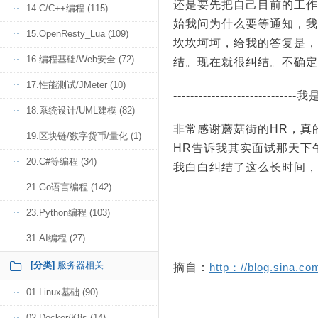
还是要先把自己目前的工作
14.C/C++编程 (115)
始我问为什么要等通知，我
15.OpenResty_Lua (109)
坎坎坷坷，给我的答复是，
16.编程基础/Web安全 (72)
结。现在就很纠结。不确定自
17.性能测试/JMeter (10)
-----------------------------
18.系统设计/UML建模 (82)
非常感谢蘑菇街的HR，真的
19.区块链/数字货币/量化 (1)
HR告诉我其实面试那天下
20.C#等编程 (34)
我白白纠结了这么长时间，
21.Go语言编程 (142)
23.Python编程 (103)
31.AI编程 (27)
[分类]
服务器相关
摘自：
http：//blog.sina.c
01.Linux基础 (90)
02.Docker/K8s (14)