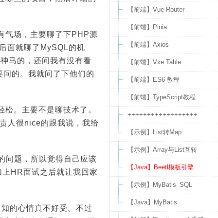
【前端】Vue Router
【前端】Pinia
有气场，主要聊了下PHP源
【前端】Axios
面就聊了MySQL的机
目神马的，还问我有没有看
【前端】Vxe Table
要问的。我就问了下他们的
【前端】ES6 教程
【前端】TypeScript教程
轻松。主要不是聊技术了。
++++++++++++++++++
人很nice的跟我说，我给
【示例】List转Map
【示例】Array与List互转
的问题，所以觉得自己应该
【Java】Beetl模板引擎
加上HR面试之后就让我回家
【示例】MyBatis_SQL
【Java】MyBatis
通知的心情真不好受。不过