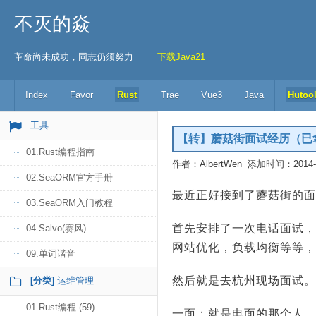
不灭的焱
革命尚未成功，同志仍须努力
下载Java21
Index
Favor
Rust
Trae
Vue3
Java
Hutoo
工具
【转】蘑菇街面试经历（已拿到
01.Rust编程指南
作者：AlbertWen 添加时间：2014-10
02.SeaORM官方手册
最近正好接到了蘑菇街的面
03.SeaORM入门教程
首先安排了一次电话面试，
04.Salvo(赛风)
网站优化，负载均衡等等，
09.单词谐音
然后就是去杭州现场面试。
[分类]
运维管理
01.Rust编程 (59)
一面：就是电面的那个人，