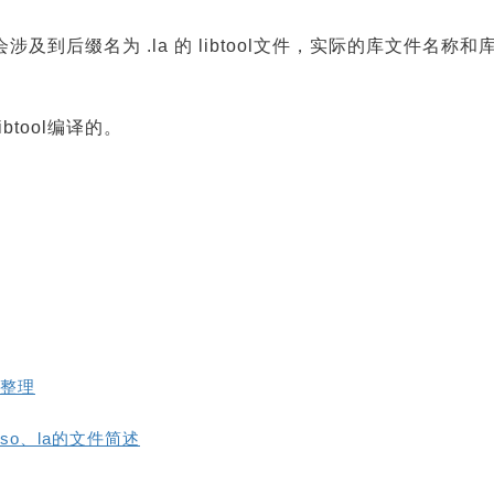
时候只会涉及到后缀名为 .la 的 libtool文件，实际的库文件
btool编译的。
件的整理
、so、la的文件简述