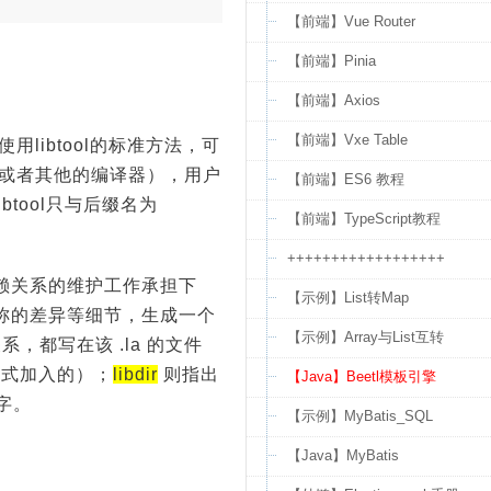
【前端】Vue Router
【前端】Pinia
【前端】Axios
【前端】Vxe Table
libtool的标准方法，可
c（或者其他的编译器），用户
【前端】ES6 教程
btool只与后缀名为
【前端】TypeScript教程
++++++++++++++++++
依赖关系的维护工作承担下
【示例】List转Map
名称的差异等细节，生成一个
【示例】Array与List互转
系，都写在该 .la 的文件
的形式加入的）；
libdir
则指出
【Java】Beetl模板引擎
字。
【示例】MyBatis_SQL
【Java】MyBatis