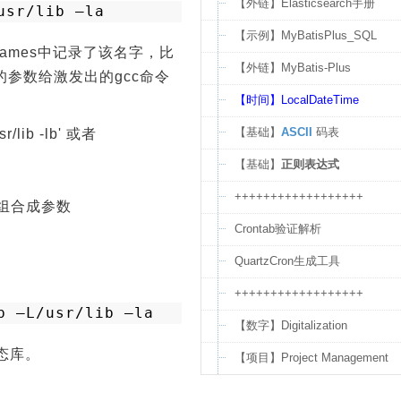
【外链】Elasticsearch手册
usr/lib
–la
【示例】MyBatisPlus_SQL
y_names中记录了该名字，比
【外链】MyBatis-Plus
ba.so 的参数给激发出的gcc命令
【时间】LocalDateTime
【基础】
ASCII
码表
/lib -lb' 或者
【基础】
正则表达式
++++++++++++++++++
然后组合成参数
Crontab验证解析
QuartzCron生成工具
++++++++++++++++++
b –L/usr/lib –la
【数字】Digitalization
态库。
【项目】Project Management