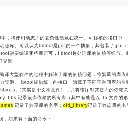
支持脚本，将使用动态库的复杂性隐藏在统一、可移植的接口中；使用
态库。可以认为libtool是gcc的一个抽象，其包装了gc
ool需要编译哪些库即可，libtool将处理库的依赖等细节。li
件打交道。
作用是在编译大型软件的过程中解决了库的依赖问题；将繁重的库
力资源。libtool提供统一的接口，隐藏了不同平台间库的
库 libxx.la（其实是个文本文件），并将该库对其它库的依赖关
ncy_libs 记录该库依赖的所有库（其中有些是以 .la 文件
_names
记录了共享库的名字；
old_library
记录了静态库的名
时候，如果有下面的命令：