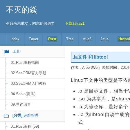
不灭的焱
革命尚未成功，同志仍须努力
下载Java21
Index
Favor
Rust
Trae
Vue3
Java
Hutoo
工具
.la文件 和 libtool
01.Rust编程指南
作者：AlbertWen 添加时间：2014-04
02.SeaORM官方手册
Linux下文件的类型是不
03.SeaORM入门教程
.o 是目标文件，相当于Wi
04.Salvo(赛风)
.so 为共享库，是shar
09.单词谐音
.a 为静态库，是好多
.la 为libtool
[分类]
运维管理
式
01.Rust编程 (59)