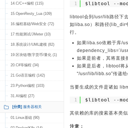
1
$libtool --mo
14.C/C++编程 (115)
15.OpenResty_Lua (109)
libtool会到/usr/li
16.编程基础/Web安全 (72)
如liba.so）和路径(lib_di
行。
17.性能测试/JMeter (10)
如果liba.so依赖于库/usr/l
18.系统设计/UML建模 (82)
dependency_libs='/usr
19.区块链/数字货币/量化 (1)
如果是前者，其将直接把“-L
20.C#等编程 (34)
如果是后者，libtool将
“/usr/lib/libb.so”
21.Go语言编程 (142)
23.Python编程 (103)
当要生成的文件是诸如 libmy
31.AI编程 (27)
1
$libtool --mo
[分类]
服务器相关
其依赖的库的搜索基本类似
01.Linux基础 (90)
注意：
02.Docker/K8s (14)