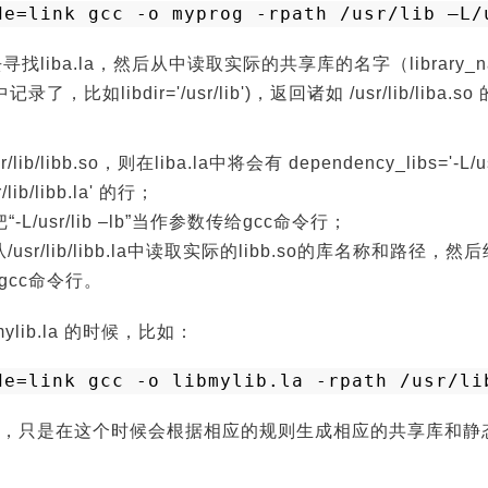
de=link gcc -o myprog -rpath 
/usr/lib
–L
/
b路径下去寻找liba.la，然后从中读取实际的共享库的名字（librar
r中记录了，比如libdir='/usr/lib')，返回诸如 /usr/lib/li
ib/libb.so，则在liba.la中将会有 dependency_libs='-L/usr
/lib/libb.la' 的行；
/usr/lib –lb”当作参数传给gcc命令行；
从/usr/lib/libb.la中读取实际的libb.so的库名称和路径，
传递给gcc命令行。
lib.la 的时候，比如：
de=link gcc -o libmylib.la -rpath /usr/li
，只是在这个时候会根据相应的规则生成相应的共享库和静