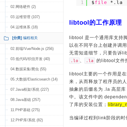
1
$
file
*.la
02.网络硬件 (2)
03.运维管理 (107)
libtool的工作原理
04.运维体系 (18)
libtool 是一个通用库
[分类]
编程相关
以在不同平台上创建并调用动
02.前端/Vue/Node.js (256)
无需知道细节，只要告诉libt
03.低代码/织信开发 (40)
、
的libtool文
.lo
.la
04.数据采集/爬虫 (55)
libtool主要的一个
05.大数据/Elasticsearch (14)
来，从而释放了程序员的人
抽象的后缀名为 .la 高层
07.Java框架/系统 (227)
中。该文件中的 depende
08.Java基础 (257)
了库的安装位置；
library
11.PHP基础 (275)
当编译过程到link阶段的
12.PHP库/系统 (82)