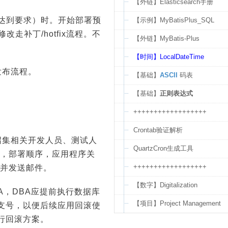
【外链】Elasticsearch手册
g达到要求）时。开始部署预
【示例】MyBatisPlus_SQL
走补丁/hotfix流程。不
【外链】MyBatis-Plus
【时间】LocalDateTime
发布流程。
【基础】
ASCII
码表
【基础】
正则表达式
++++++++++++++++++
Crontab验证解析
召集相关开发人员、测试人
QuartzCron生成工具
行，部署顺序，应用程序关
++++++++++++++++++
要并发送邮件。
【数字】Digitalization
A，DBA应提前执行数据库
【项目】Project Management
支号，以便后续应用回滚使
行回滚方案。