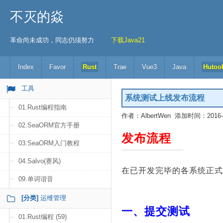
不灭的焱
革命尚未成功，同志仍须努力
下载Java21
Index
Favor
Rust
Trae
Vue3
Java
Hutoo
工具
系统测试上线发布流程
01.Rust编程指南
作者：AlbertWen 添加时间：2016-01
02.SeaORM官方手册
发布流程
03.SeaORM入门教程
04.Salvo(赛风)
在已开发完毕的各系统正式
09.单词谐音
[分类]
运维管理
一、提交测试
01.Rust编程 (59)