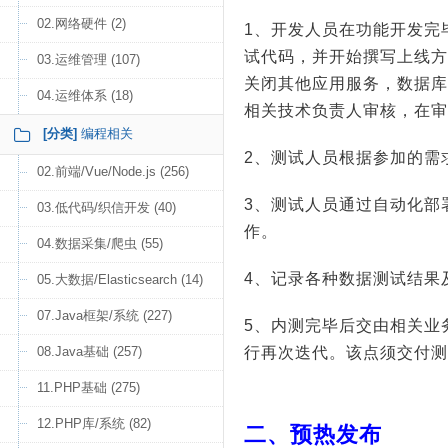
02.网络硬件 (2)
1、开发人员在功能开发完
试代码，并开始撰写上线方
03.运维管理 (107)
关闭其他应用服务，数据库
04.运维体系 (18)
相关技术负责人审核，在审
[分类]
编程相关
2、测试人员根据参加的需
02.前端/Vue/Node.js (256)
3、测试人员通过自动化部
03.低代码/织信开发 (40)
作。
04.数据采集/爬虫 (55)
4、记录各种数据测试结果
05.大数据/Elasticsearch (14)
07.Java框架/系统 (227)
5、内测完毕后交由相关业
08.Java基础 (257)
行再次迭代。该点须交付测
11.PHP基础 (275)
12.PHP库/系统 (82)
二、预热发布