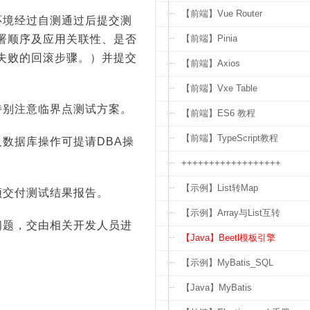
【前端】Vue Router
环境经过自测通过后提交测
【前端】Pinia
署顺序及应用关联性、是否
失败的回滚步骤。）并提交
【前端】Axios
【前端】Vxe Table
特别注意临界点测试方案。
【前端】ES6 教程
【前端】TypeScript教程
数据库操作可提请DBA操
++++++++++++++++++
【示例】List转Map
须交付测试结果报告。
【示例】Array与List互转
问题，交由相关开发人员进
【Java】Beetl模板引擎
【示例】MyBatis_SQL
【Java】MyBatis