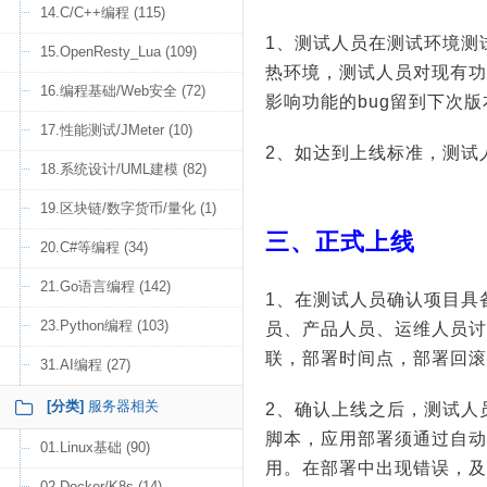
14.C/C++编程 (115)
1、测试人员在测试环境测试
15.OpenResty_Lua (109)
热环境，测试人员对现有功能
16.编程基础/Web安全 (72)
影响功能的bug留到下次
17.性能测试/JMeter (10)
2、如达到上线标准，测试
18.系统设计/UML建模 (82)
19.区块链/数字货币/量化 (1)
三、正式上线
20.C#等编程 (34)
21.Go语言编程 (142)
1、在测试人员确认项目具
23.Python编程 (103)
员、产品人员、运维人员讨
联，部署时间点，部署回滚
31.AI编程 (27)
[分类]
服务器相关
2、确认上线之后，测试人
脚本，应用部署须通过自动
01.Linux基础 (90)
用。在部署中出现错误，及
02.Docker/K8s (14)