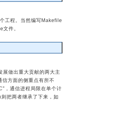
编辑
工程。当然编写Makefile
e文件。
编辑
x发展做出重大贡献的两大主
通信方面的侧重点有所不
PC”，通信进程局限在单个计
ux则把两者继承了下来，如