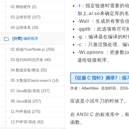
-l
：指定链接时需要的动
02.网络硬件 (2)
加上.a/.so来确定库的
03.运维管理 (107)
-Wall ：生成所有警告
04.运维体系 (18)
-ggdb ：此选项将尽
-g ：编译器在编译的
[分类]
编程相关
-c ：只激活预处理、编
02.前端/Vue/Node.js (256)
-Wl,options ：把
03.低代码/织信开发 (40)
递给链接程序。
04.数据采集/爬虫 (55)
《征服 C 指针》摘录7：
05.大数据/Elasticsearch (14)
作者：AlbertWen 添加时间：2016-04
07.Java框架/系统 (227)
应该是小试牛刀的时候了。
08.Java基础 (257)
11.PHP基础 (275)
在 ANSI C 的标准库中
12.PHP库/系统 (82)
函数。