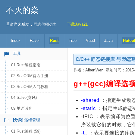
不灭的焱
革命尚未成功，同志仍须努力
下载Java21
Index
Favor
Rust
Trae
Vue3
Java
Hutoo
工具
C/C++ 静态链接库 与 动
01.Rust编程指南
作者：AlbertWen 添加时间：2015-12
02.SeaORM官方手册
g++(gcc)
编译选
03.SeaORM入门教程
04.Salvo(赛风)
-shared
：指定生成动
-static
：指定生成静态
09.单词谐音
-fPIC ：表示编译
[分类]
运维管理
序装载它们的时候，它
01.Rust编程 (59)
-L
. ：表示要连接的库