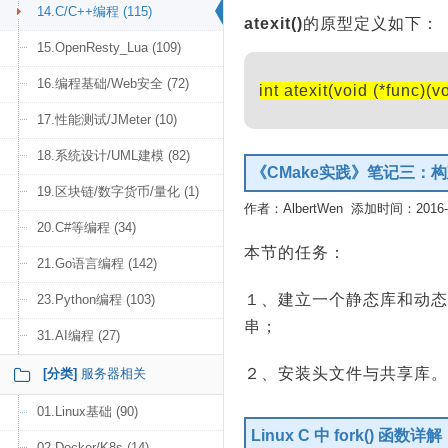
14.C/C++编程 (115)
atexit()
的原型定义如下：
15.OpenResty_Lua (109)
16.编程基础/Web安全 (72)
int atexit(void (*func)(vo
17.性能测试/JMeter (10)
18.系统设计/UML建模 (82)
《CMake实践》笔记三：
19.区块链/数字货币/量化 (1)
作者：AlbertWen 添加时间：2016-02
20.C#等编程 (34)
本节的任务：
21.Go语言编程 (142)
１、建立一个静态库和动态库，提
23.Python编程 (103)
串；
31.AI编程 (27)
２、安装头文件与共享库。
[分类]
服务器相关
01.Linux基础 (90)
Linux C 中 fork() 函数详解
02.Docker/K8s (14)