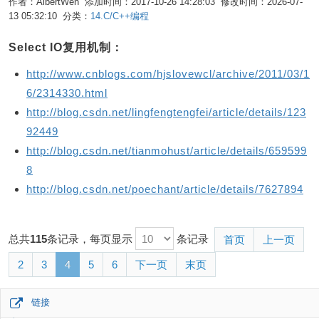
作者：AlbertWen 添加时间：2017-10-26 14:28:03 修改时间：2026-07-
13 05:32:10 分类：
14.C/C++编程
编辑
Select IO复用机制：
http://www.cnblogs.com/hjslovewcl/archive/2011/03/1
6/2314330.html
http://blog.csdn.net/lingfengtengfei/article/details/123
92449
http://blog.csdn.net/tianmohust/article/details/659599
8
http://blog.csdn.net/poechant/article/details/7627894
总共
115
条记录，每页显示
条记录
首页
上一页
2
3
4
5
6
下一页
末页
链接