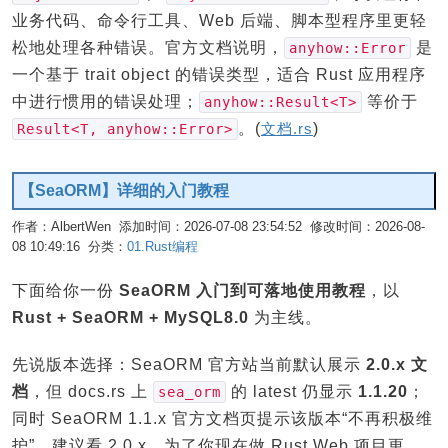
业务代码、命令行工具、Web 后端、脚本型程序里更轻
松地处理各种错误。官方文档说明，
是
anyhow::Error
一个基于 trait object 的错误类型，适合 Rust 应用程序
中进行惯用的错误处理；
等价于
anyhow::Result<T>
。(
文档.rs
)
Result<T, anyhow::Error>
【SeaORM】详细的入门教程
作者：AlbertWen 添加时间：2026-07-08 23:54:52 修改时间：2026-08-
08 10:49:16 分类：
01.Rust编程
编辑
下面给你一份
SeaORM 入门到可落地使用教程
，以
Rust + SeaORM + MySQL8.0
为主线。
先说版本选择：SeaORM 官方站当前默认展示
2.0.x 文
档
，但 docs.rs 上
的 latest 仍显示
1.1.20
；
sea_orm
同时 SeaORM 1.1.x 官方文档页提示该版本“不再积极维
护”，建议看 2.0.x。为了你现在做 Rust Web 项目更